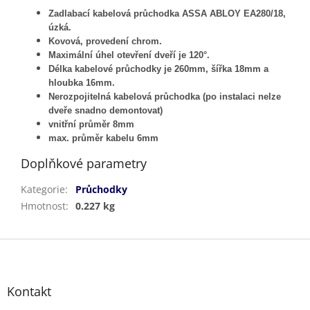
Zadlabací kabelová průchodka ASSA ABLOY EA280/18,
úzká.
Kovová, provedení chrom.
Maximální úhel otevření dveří je 120°.
Délka kabelové průchodky je 260mm, šířka 18mm a
hloubka 16mm.
Nerozpojitelná kabelová průchodka (po instalaci nelze
dveře snadno demontovat)
vnitřní průměr 8mm
max. průměr kabelu 6mm
Doplňkové parametry
Kategorie
:
Průchodky
Hmotnost
:
0.227 kg
Z
á
p
a
Kontakt
t