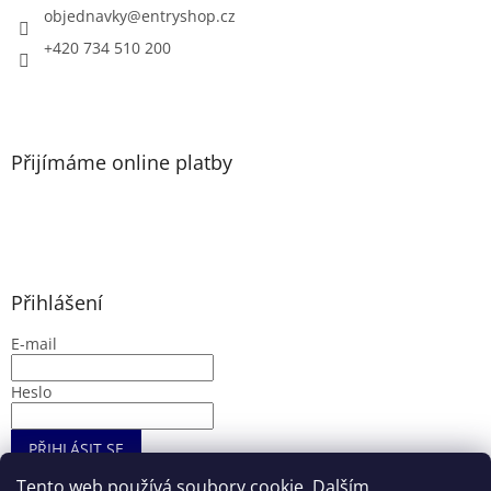
í
objednavky
@
entryshop.cz
+420 734 510 200
Přijímáme online platby
Přihlášení
E-mail
Heslo
PŘIHLÁSIT SE
Nová registrace
Zapomenuté heslo
Tento web používá soubory cookie. Dalším