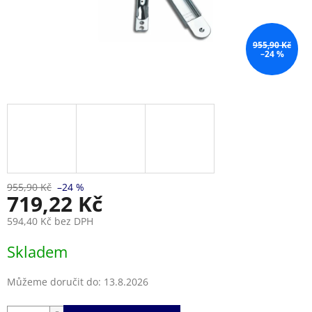
955,90 Kč
–24 %
955,90 Kč
–24 %
719,22 Kč
594,40 Kč bez DPH
Měrná
Skladem
cena:
Můžeme doručit do:
13.8.2026