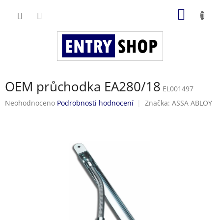
Přejít
NÁKUP
na
obsah
KOŠÍK
OEM průchodka EA280/18
EL001497
Průměrné
Neohodnoceno
Podrobnosti hodnocení
Značka:
ASSA ABLOY
hodnocení
produktu
je
0,0
z
5
hvězdiček.