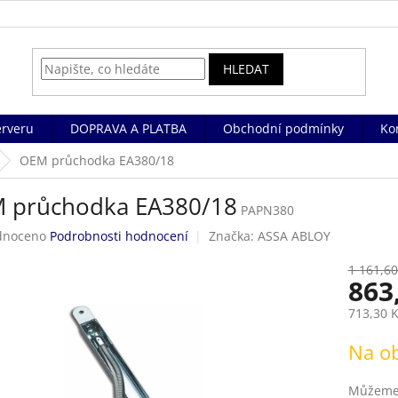
HLEDAT
rveru
DOPRAVA A PLATBA
Obchodní podmínky
Ko
OEM průchodka EA380/18
 průchodka EA380/18
PAPN380
né
dnoceno
Podrobnosti hodnocení
Značka:
ASSA ABLOY
ení
tu
1 161,60
863
713,30 
Měrná
Na o
ek.
cena:
Můžeme 