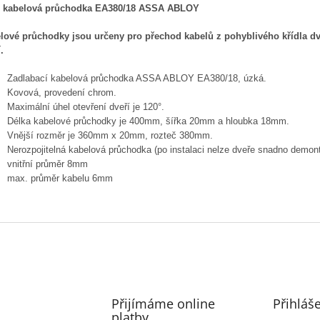
kabelová průchodka EA380/18 ASSA ABLOY
lové průchodky jsou určeny pro přechod kabelů z pohyblivého křídla dv
.
Zadlabací kabelová průchodka ASSA ABLOY EA380/18, úzká.
Kovová, provedení chrom.
Maximální úhel otevření dveří je 120°.
Délka kabelové průchodky je 400mm, šířka 20mm a hloubka 18mm.
Vnější rozměr je 360mm x 20mm, rozteč 380mm.
Nerozpojitelná kabelová průchodka (po instalaci nelze dveře snadno demon
vnitřní průměr 8mm
max. průměr kabelu 6mm
Přijímáme online
Přihláš
platby