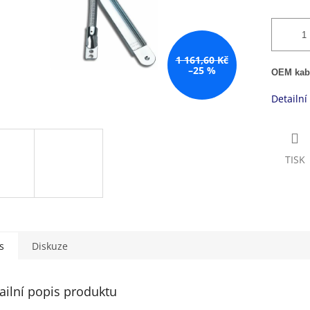
1 161,60 Kč
–25 %
OEM kab
Detailní
TISK
s
Diskuze
ailní popis produktu