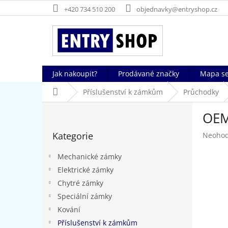
Přejít
+420 734 510 200
objednavky@entryshop.cz
na
obsah
Jak nakoupit?
Prodávané značky
Mapa se
Domů
Příslušenství k zámkům
Průchodky
P
OEM
o
Přeskočit
s
Kategorie
Průměr
Neoho
kategorie
t
hodnoc
r
produk
Mechanické zámky
a
je
Elektrické zámky
n
0,0
Chytré zámky
z
n
5
í
Speciální zámky
hvězdič
p
Kování
a
Příslušenství k zámkům