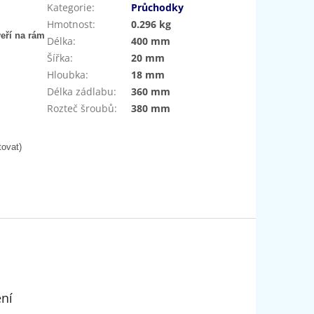
Kategorie
:
Průchodky
Hmotnost
:
0.296 kg
eří na rám
Délka
:
400 mm
Šířka
:
20 mm
Hloubka
:
18 mm
Délka zádlabu
:
360 mm
Rozteč šroubů
:
380 mm
tovat)
ení