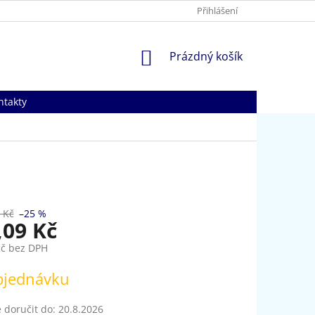
Přihlášení
NÁKUPNÍ
Prázdný košík
KOŠÍK
ntakty
 Kč
–25 %
,09 Kč
Kč bez DPH
bjednávku
doručit do:
20.8.2026