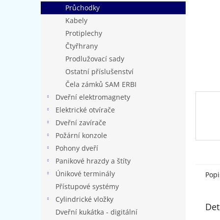
n
Průchodky
e
Kabely
l
Protiplechy
Čtyřhrany
Prodlužovací sady
Ostatní příslušenství
Čela zámků SAM ERBI
Dveřní elektromagnety
Elektrické otvírače
Dveřní zavírače
Požární konzole
Pohony dveří
Panikové hrazdy a štíty
Únikové terminály
Popi
Přístupové systémy
Cylindrické vložky
Det
Dveřní kukátka - digitální