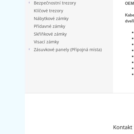
Bezpečnostní trezory
OEM 
Klíčové trezory
Kabe
Nábytkové zámky
dveří
Přídavné zámky
Skříňkové zámky
Visací zámky
Zásuvkové panely (Přípojná místa)
Z
á
p
a
t
Kontakt
í