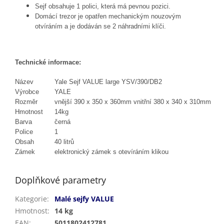
Sejf obsahuje 1 polici, která má pevnou pozici.
Domácí trezor je opatřen mechanickým nouzovým
otvíráním a je dodáván se 2 náhradními klíči.
Technické informace:
Název
Yale Sejf VALUE large YSV/390/DB2
Výrobce
YALE
Rozměr
vnější 390 x 350 x 360mm vnitřní 380 x 340 x 310mm
Hmotnost
14kg
Barva
černá
Police
1
Obsah
40 litrů
Zámek
elektronický zámek s otevíráním klikou
Doplňkové parametry
Kategorie
:
Malé sejfy VALUE
Hmotnost
:
14 kg
EAN
:
5011802412781