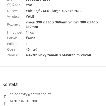
?
Řada
:
YSV
Název
:
Yale Sejf VALUE large YSV/390/DB2
Výrobce
:
YALE
vnější 390 x 350 x 360mm vnitřní 380 x 340 x
Rozměr
:
310mm
Hmotnost
:
14kg
Barva
:
Černá
Police
:
1
Obsah
:
40 litrů
Zámek
:
elektronický zámek s otevíráním klikou
Z
á
p
a
Kontakt
t
í
objednavky
@
entryshop.cz
+420 734 510 200