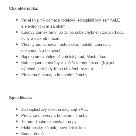
Charakteristika:
Velmi kvalitní domácí/hotelový jednoplášťový sejf YALE
s elektronickým zámkem.
Časový zámek 5min po 3x po sobě chybném zadání kódu,
tichý a diskrétní režim.
Vhodný pro uchování notebooku, tabletů, cenností,
dokumentů a hotovosti.
Napro­gramovatelný uživatelský kód, Master kód.
Baterie jsou umístěny z vnější strany trezoru (k jejich
výměně není tedy třeba otevření trezoru).
Předvrtané otvory s kotevními šrouby.
Specifikace:
Jednoplášťový elektronický sejf YALE
Předvrtané otvory s kotevními šrouby
16 mm dlouhé uzamykací čepy
Elektronický zámek, otevírání klikou
Barva: černá