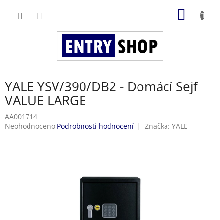
Přejít
NÁKUP
na
obsah
KOŠÍK
YALE YSV/390/DB2 - Domácí Sejf
VALUE LARGE
AA001714
Průměrné
Neohodnoceno
Podrobnosti hodnocení
Značka:
YALE
hodnocení
produktu
je
0,0
z
5
hvězdiček.