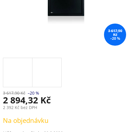
3 617,90
Kč
–20 %
3 617,90 Kč
–20 %
2 894,32 Kč
2 392 Kč bez DPH
Měrná
Na objednávku
cena: