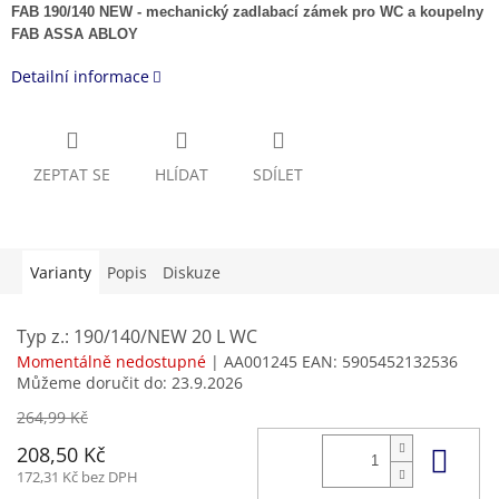
FAB 190/140 NEW - mechanický zadlabací zámek pro WC a koupelny
FAB ASSA ABLOY
Detailní informace
ZEPTAT SE
HLÍDAT
SDÍLET
Varianty
Popis
Diskuze
Typ z.: 190/140/NEW 20 L WC
Momentálně nedostupné
| AA001245
EAN:
5905452132536
Můžeme doručit do:
23.9.2026
264,99 Kč
Do 
208,50 Kč
172,31 Kč bez DPH