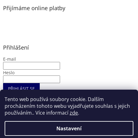
Přijímáme online platby
Přihlášení
E-mail
Heslo
PŘIHLÁSIT SE
Nová registrace
Zapomenuté heslo
Tento web používá soubory cookie. Dalším
procházením tohoto webu vyjadřujete souhlas s jejich
používáním.. Více informací
zde
.
Vytvořil Shoptet
Nastavení