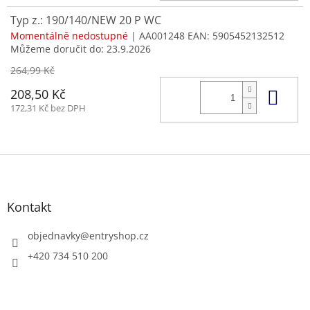
Typ z.: 190/140/NEW 20 P WC
Momentálně nedostupné
| AA001248
EAN:
5905452132512
Můžeme doručit do:
23.9.2026
264,99 Kč
Do 
208,50 Kč
172,31 Kč bez DPH
Z
á
p
a
Kontakt
t
í
objednavky
@
entryshop.cz
+420 734 510 200