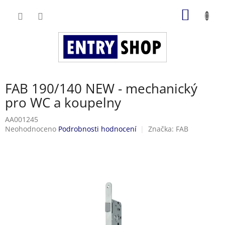
Přejít
NÁKUP
na
obsah
KOŠÍK
FAB 190/140 NEW - mechanický
pro WC a koupelny
AA001245
Průměrné
Neohodnoceno
Podrobnosti hodnocení
Značka:
FAB
hodnocení
produktu
je
0,0
z
5
hvězdiček.