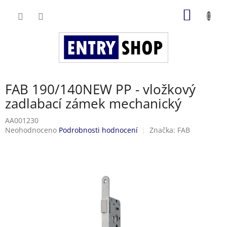
Přejít
NÁKUP
na
obsah
KOŠÍK
FAB 190/140NEW PP - vložkový
zadlabací zámek mechanický
AA001230
Průměrné
Neohodnoceno
Podrobnosti hodnocení
Značka:
FAB
hodnocení
produktu
je
0,0
z
5
hvězdiček.