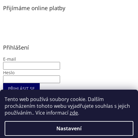
Přijímáme online platby
Přihlášení
E-mail
Heslo
PŘIHLÁSIT SE
Nová registrace
Zapomenuté heslo
Tento web používá soubory cookie. Dalším
procházením tohoto webu vyjadřujete souhlas s jejich
používáním.. Více informací
zde
.
Vytvořil Shoptet
Nastavení