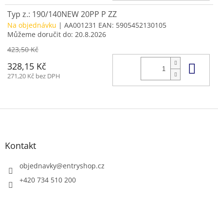
Typ z.: 190/140NEW 20PP P ZZ
Na objednávku
| AA001231
EAN:
5905452130105
Můžeme doručit do:
20.8.2026
423,50 Kč
Do 
328,15 Kč
271,20 Kč bez DPH
Z
á
p
a
Kontakt
t
í
objednavky
@
entryshop.cz
+420 734 510 200