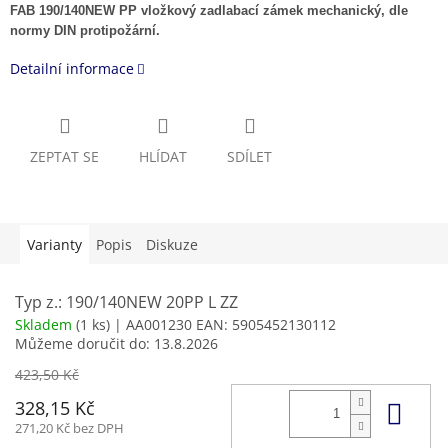
FAB 190/140NEW PP vložkový zadlabací zámek mechanický, dle
normy DIN protipožární.
Detailní informace
ZEPTAT SE
HLÍDAT
SDÍLET
Varianty
Popis
Diskuze
Typ z.: 190/140NEW 20PP L ZZ
Skladem
(1 ks)
| AA001230
EAN:
5905452130112
Můžeme doručit do:
13.8.2026
423,50 Kč
Do 
328,15 Kč
271,20 Kč bez DPH