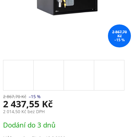
2 867,70
Kč
–15 %
2 867,70 Kč
–15 %
2 437,55 Kč
2 014,50 Kč bez DPH
Měrná
Dodání do 3 dnů
cena: