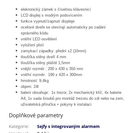
elekronický zámek s číselnou klávesnicí
LCD displej s modrým podsvícením
funkce vypnutí/zapnutí displeje
ocelové dveře se otevírají automaticky po zadání
správného kódu
vnitřní LED osvětlení
vyložení plstí
zamykací západky: přední x2 (16mm)
tloušťka stěny dveří 4 mm
tloušťka stěny pláště 1,5mm
vnější rozměr : 200 x 430 x 350 mm
vnitřní rozměr: 190 x 420 x 300mm
hmotnost: 9,4kg
objem: 24l
balení obsahuje: 1x trezor, 2x mechanický klíč, 4x baterie
A4, 1x sada šroubů pro montáž trezoru do zdi nebo na zem,
uživatelská příručka + pokyny k instalaci
Doplňkové parametry
Kategorie
:
Sejfy s integrovaným alarmem