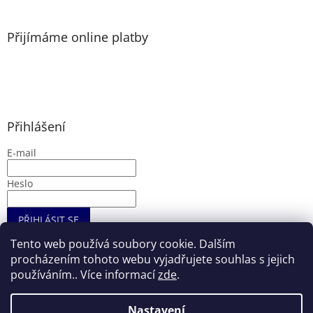
Přijímáme online platby
Přihlášení
E-mail
Heslo
PŘIHLÁSIT SE
Nová registrace
Zapomenuté heslo
Tento web používá soubory cookie. Dalším
procházením tohoto webu vyjadřujete souhlas s jejich
používáním.. Více informací
zde
.
Vytvořil Shoptet
Nastavení