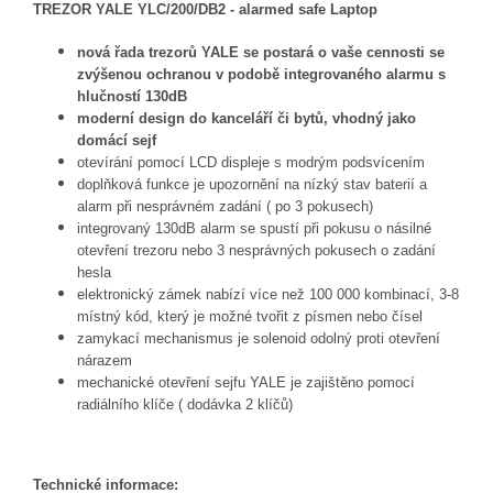
TREZOR YALE YLC/200/DB2 - alarmed safe Laptop
nová řada trezorů YALE se postará o vaše cennosti se
zvýšenou ochranou v podobě integrovaného alarmu s
hlučností 130dB
moderní design do kanceláří či bytů, vhodný jako
domácí sejf
otevírání pomocí LCD displeje s modrým podsvícením
doplňková funkce je upozornění na nízký stav baterií a
alarm při nesprávném zadání ( po 3 pokusech)
integrovaný 130dB alarm se spustí při pokusu o násilné
otevření trezoru nebo 3 nesprávných pokusech o zadání
hesla
elektronický zámek nabízí více než 100 000 kombinací, 3-8
místný kód, který je možné tvořit z písmen nebo čísel
zamykací mechanismus je solenoid odolný proti otevření
nárazem
mechanické otevření sejfu YALE je zajištěno pomocí
radiálního klíče ( dodávka 2 klíčů)
Technické informace: