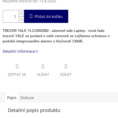
Můžeme doručit do:
13.8.2026
Přidat do košíku
TREZOR YALE YLC/200/DB2 - alarmed safe Laptop - nová řada
trezorů YALE se postará o vaše cennosti se zvýšenou ochranou v
podobě integrovaného alarmu s hlučností 130dB.
Detailní informace
ZEPTAT SE
HLÍDAT
SDÍLET
Popis
Diskuze
Detailní popis produktu