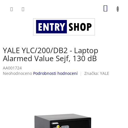
Přejít
NÁKUP
na
obsah
KOŠÍK
YALE YLC/200/DB2 - Laptop
Alarmed Value Sejf, 130 dB
AA001724
Průměrné
Neohodnoceno
Podrobnosti hodnocení
Značka:
YALE
hodnocení
produktu
je
0,0
z
5
hvězdiček.