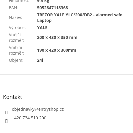
Hmotnost
:
9.4 kg
EAN
:
5052847118368
TREZOR YALE YLC/200/DB2 - alarmed safe
Název
:
Laptop
Výrobce
:
YALE
Vnější
200 x 430 x 350 mm
rozměr
:
Vnitřní
190 x 420 x 300mm
rozměr
:
Objem
:
24l
Z
á
p
a
Kontakt
t
í
objednavky
@
entryshop.cz
+420 734 510 200