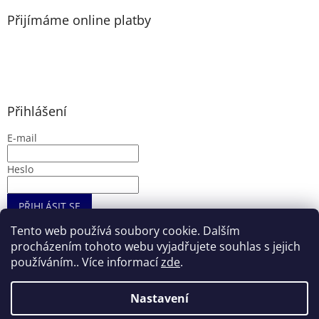
Přijímáme online platby
Přihlášení
E-mail
Heslo
PŘIHLÁSIT SE
Nová registrace
Zapomenuté heslo
Tento web používá soubory cookie. Dalším
procházením tohoto webu vyjadřujete souhlas s jejich
používáním.. Více informací
zde
.
Vytvořil Shoptet
Nastavení