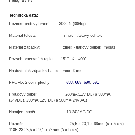
Cívky: A7,B7
Technická data:
Pevnost proti vylomení: 3000 N (306kg)
Materiál tělesa: zinek - tlakový odlitek
Materiál západky: zinek - tlakový odlitek, mosaz
Rozsah pracovních teplot: -15°C až +40°C
Nastavitelná západka FaFix: max. 3 mm
PROFIX 2 čelní plechy:
688
,
689
,
690
,
691
Proudový odběr: 280mA(12V DC) a 560mA
(24VDC), 250mA(12V DC) a 500mA(24V AC)
Napájecí napětí: 10-24V AC/DC
Rozměr: 25,5 x 20,1 x 66mm (š x h x v)
118E.23 25,5 x 20,1 x 74mm (š x h x v)