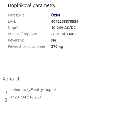
Doplňkové parametry
Kategorie
:
Úzké
EAN
:
4042203370524
Napětí
:
10-24V AC/DC
Pracovní teplota
:
-15°C až +40°C
Reverzní
:
Ne
Pevnost proti vylomení
:
370 kg
Z
á
p
a
Kontakt
t
í
objednavky
@
entryshop.cz
+420 734 510 200