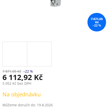
7 871,05
Kč
–22 %
7 871,05 Kč
–22 %
6 112,92 Kč
5 052 Kč bez DPH
Měrná
Na objednávku
cena:
Můžeme doručit do:
19.8.2026