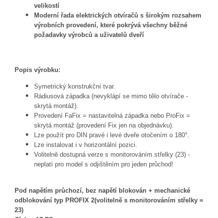
velikostí
Moderní řada elektrických otvíračů s širokým rozsahem
výrobních provedení, které pokrývá všechny běžné
požadavky výrobců a uživatelů dveří
Popis výrobku:
Symetrický konstrukční tvar.
Rádiusová západka (nevyklápí se mimo tělo otvírače -
skrytá montáž).
Provedení FaFix = nastavitelná západka nebo ProFix =
skrytá montáž (provedení Fix jen na objednávku).
Lze použít pro DIN pravé i levé dveře otočením o 180°.
Lze instalovat i v horizontální pozici.
Volitelně dostupná verze s monitorováním střelky (23) -
neplatí pro model s odjištěním pro jeden průchod!
Pod napětím průchozí, bez napětí blokován + mechanické
odblokování typ PROFIX 2(volitelně s monitorováním střelky =
23)