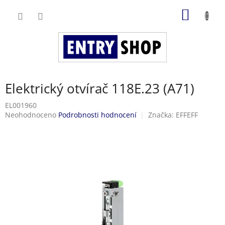
Přejít
NÁKUP
na
obsah
KOŠÍK
Elektrický otvírač 118E.23 (A71)
EL001960
Průměrné
Neohodnoceno
Podrobnosti hodnocení
Značka:
EFFEFF
hodnocení
produktu
je
0,0
z
5
hvězdiček.