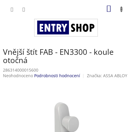
Přejít
NÁKUP
na
obsah
KOŠÍK
Vnější štít FAB - EN3300 - koule
otočná
286314000015600
Průměrné
Neohodnoceno
Podrobnosti hodnocení
Značka:
ASSA ABLOY
hodnocení
produktu
je
0,0
z
5
hvězdiček.