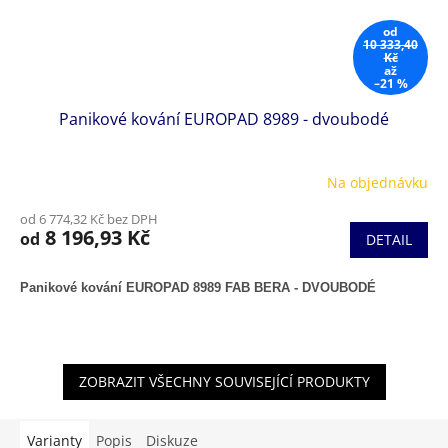
od
10 333,40
Kč
až
–21 %
Panikové kování EUROPAD 8989 - dvoubodé
Na objednávku
od 6 774,32 Kč bez DPH
8 196,93 Kč
od
DETAIL
Panikové kování EUROPAD 8989 FAB BERA - DVOUBODÉ
ZOBRAZIT VŠECHNY SOUVISEJÍCÍ PRODUKTY
Varianty
Popis
Diskuze