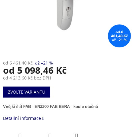
od 6
461,40 Kč
až –21 %
od 6 461,40 Kč
až –21 %
od
5 098,46 Kč
od
4 213,60 Kč
bez DPH
Měrná
ZVOLTE VARIANTU
cena:
Vnější štít FAB - EN3300 FAB BERA - koule otočná
Detailní informace