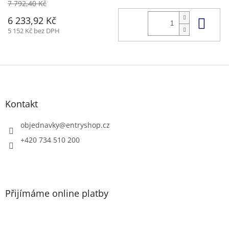
7 792,40 Kč
Do 
6 233,92 Kč
5 152 Kč bez DPH
Z
á
p
a
Kontakt
t
í
objednavky
@
entryshop.cz
+420 734 510 200
Přijímáme online platby