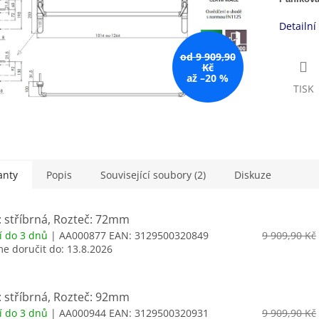
Detailní
od 9 909,90
Kč
až –20 %
TISK
anty
Popis
Související soubory (2)
Diskuze
: stříbrná, Rozteč: 72mm
í do 3 dnů
| AA000877
EAN:
3129500320849
9 909,90 Kč
 doručit do:
13.8.2026
: stříbrná, Rozteč: 92mm
í do 3 dnů
| AA000944
EAN:
3129500320931
9 909,90 Kč