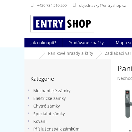
Přejít
+420 734 510 200
objednavky@entryshop.cz
na
obsah
Jak nakoupit?
Prodávané značky
Mapa se
Domů
Panikové hrazdy a štíty
Zadlabací var
P
Pan
o
Přeskočit
s
Kategorie
Průměr
Neoho
kategorie
t
hodnoc
r
produk
Mechanické zámky
a
je
Elektrické zámky
n
0,0
Chytré zámky
z
n
5
í
Speciální zámky
hvězdič
p
Kování
a
Příslušenství k zámkům