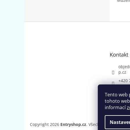
Můžeme
Z
á
p
a
t
Kontakt
í
objed
p.cz
+420 
Tento web 
tohoto webu
informací
z
Nastave
Copyright 2026
Entryshop.cz
. Všechna práva vyhr