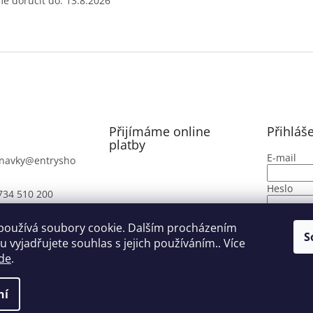
 doručit do:
13.8.2026
Přijímáme online
Přihláš
platby
E-mail
navky
@
entrysho
Heslo
734 510 200
PŘIHLÁ
používá soubory cookie. Dalším procházením
S
 vyjadřujete souhlas s jejich používáním.. Více
Nová regi
de
.
ní
azena.
Upravit nastavení cookies