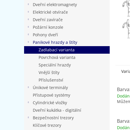
n
Dveřní elektromagnety
e
Elektrické otvírače
l
Dveřní zavírače
Požární konzole
Pohony dveří
Panikové hrazdy a štíty
Zadlabací varianta
Povrchová varianta
Speciální hrazdy
Vari
Vnější štíty
Příslušenství
Únikové terminály
Barva
Přístupové systémy
Dodán
Můžeme
Cylindrické vložky
Dveřní kukátka - digitální
Bezpečnostní trezory
Barva
Klíčové trezory
Dodán