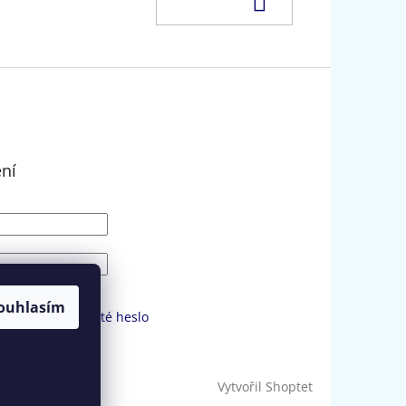
ení
SIT SE
ouhlasím
strace
Zapomenuté heslo
Vytvořil Shoptet