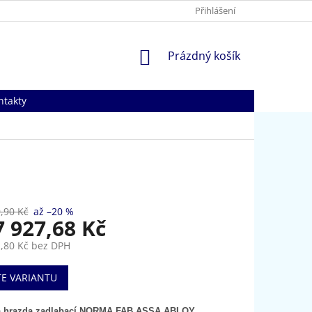
Přihlášení
NÁKUPNÍ
Prázdný košík
KOŠÍK
ntakty
,90 Kč
až –20 %
7 927,68 Kč
,80 Kč
bez DPH
TE VARIANTU
á hrazda zadlabací NORMA FAB ASSA ABLOY