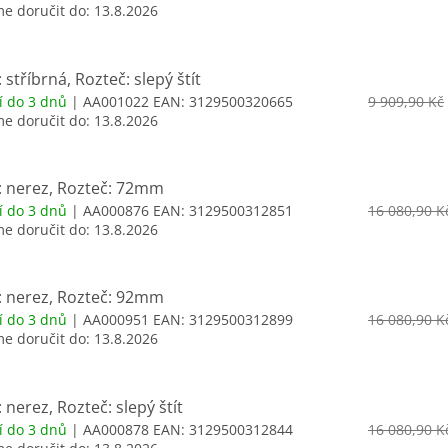
 doručit do:
13.8.2026
 stříbrná, Rozteč: slepý štít
í do 3 dnů
| AA001022
EAN:
3129500320665
9 909,90 Kč
 doručit do:
13.8.2026
: nerez, Rozteč: 72mm
í do 3 dnů
| AA000876
EAN:
3129500312851
16 080,90 K
 doručit do:
13.8.2026
: nerez, Rozteč: 92mm
í do 3 dnů
| AA000951
EAN:
3129500312899
16 080,90 K
 doručit do:
13.8.2026
 nerez, Rozteč: slepý štít
í do 3 dnů
| AA000878
EAN:
3129500312844
16 080,90 K