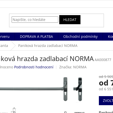
HLEDAT
rveru
DOPRAVA A PLATBA
Obchodní podmínky
Ko
ianta
Paniková hrazda zadlabací NORMA
iková hrazda zadlabací NORMA
AA000877
né
dnoceno
Podrobnosti hodnocení
Značka:
NORMA
ení
tu
od 9 909
od
od
6 551
Měrná
ek.
ZVOL
cena:
Panikov