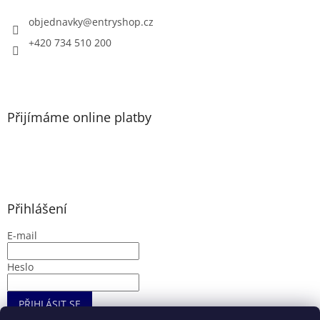
t
í
objednavky
@
entryshop.cz
+420 734 510 200
Přijímáme online platby
Přihlášení
E-mail
Heslo
PŘIHLÁSIT SE