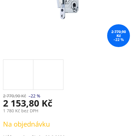
2 770,90
Kč
–22 %
2 770,90 Kč
–22 %
2 153,80 Kč
1 780 Kč bez DPH
Měrná
Na objednávku
cena: