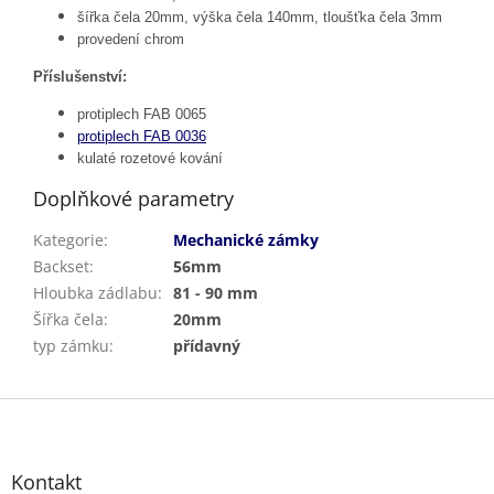
šířka čela 20mm, výška čela 140mm, tloušťka čela 3mm
provedení chrom
Příslušenství:
protiplech FAB 0065
protiplech FAB 0036
kulaté rozetové kování
Doplňkové parametry
Kategorie
:
Mechanické zámky
Backset
:
56mm
Hloubka zádlabu
:
81 - 90 mm
Šířka čela
:
20mm
typ zámku
:
přídavný
Z
á
p
a
Kontakt