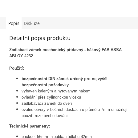
Popis
Diskuze
Detailní popis produktu
Zadlabací zámek mechanický přídavný - hákový FAB ASSA
ABLOY 4232
Použití:
bezpečnostní DIN zámek určený pro nejvyšší
bezpečnostní požadavky
vybaven kaleným a nýtovaným hákem
ovládání přes cylindrickou vložku
zadlabávací zámek do dveří
oválné otvory v bočních deskách o průměru 7mm umožňují
použití rozetového kování
Technické parametry:
backset 56mm, hloubka zádlabu 82mm