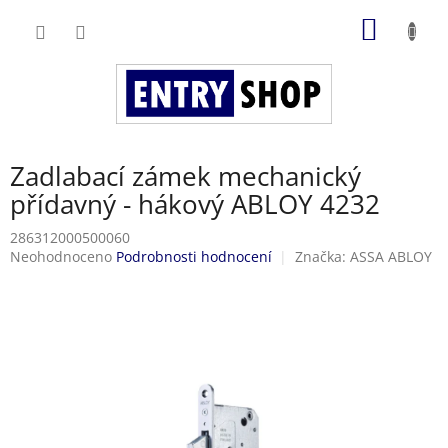
Přejít
NÁKUP
na
obsah
KOŠÍK
Zadlabací zámek mechanický
přídavný - hákový ABLOY 4232
286312000500060
Průměrné
Neohodnoceno
Podrobnosti hodnocení
Značka:
ASSA ABLOY
hodnocení
produktu
je
0,0
z
5
hvězdiček.