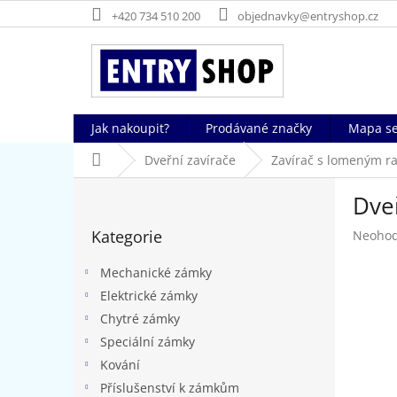
Přejít
+420 734 510 200
objednavky@entryshop.cz
na
obsah
Jak nakoupit?
Prodávané značky
Mapa se
Domů
Dveřní zavírače
Zavírač s lomeným 
P
Dve
o
Přeskočit
s
Kategorie
Průměr
Neoho
kategorie
t
hodnoc
r
produk
Mechanické zámky
a
je
Elektrické zámky
n
0,0
Chytré zámky
z
n
5
í
Speciální zámky
hvězdič
p
Kování
a
Příslušenství k zámkům