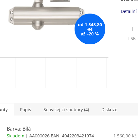
Detailní
od 1 548,80
Kč
až –20 %
TISK
anty
Popis
Související soubory (4)
Diskuze
Barva: Bílá
Skladem
| AA000026
EAN:
4042203421974
1 560,90 Kč