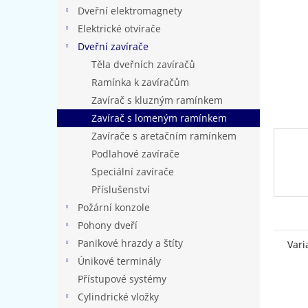
n
Dveřní elektromagnety
e
Elektrické otvírače
l
Dveřní zavírače
Těla dveřních zavíračů
Ramínka k zavíračům
Zavírač s kluzným ramínkem
Zavírač s lomeným ramínkem
Zavírače s aretačním ramínkem
Podlahové zavírače
Speciální zavírače
Příslušenství
Požární konzole
Pohony dveří
Panikové hrazdy a štíty
Vari
Únikové terminály
Přístupové systémy
Cylindrické vložky