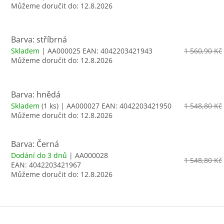
Můžeme doručit do:
12.8.2026
Barva: stříbrná
Skladem
| AA000025
EAN:
4042203421943
1 560,90 Kč
Můžeme doručit do:
12.8.2026
Barva: hnědá
Skladem
(1 ks)
| AA000027
EAN:
4042203421950
1 548,80 Kč
Můžeme doručit do:
12.8.2026
Barva: Černá
Dodání do 3 dnů
| AA000028
1 548,80 Kč
EAN:
4042203421967
Můžeme doručit do:
12.8.2026