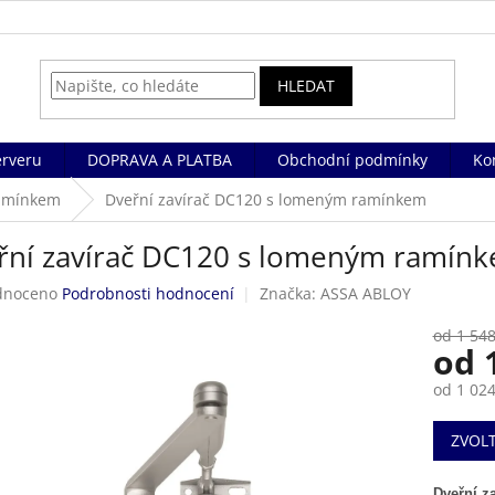
HLEDAT
rveru
DOPRAVA A PLATBA
Obchodní podmínky
Ko
ramínkem
Dveřní zavírač DC120 s lomeným ramínkem
řní zavírač DC120 s lomeným ramín
né
dnoceno
Podrobnosti hodnocení
Značka:
ASSA ABLOY
ení
tu
od 1 548
od
od
1 024
Měrná
ek.
ZVOL
cena:
Dveřní z