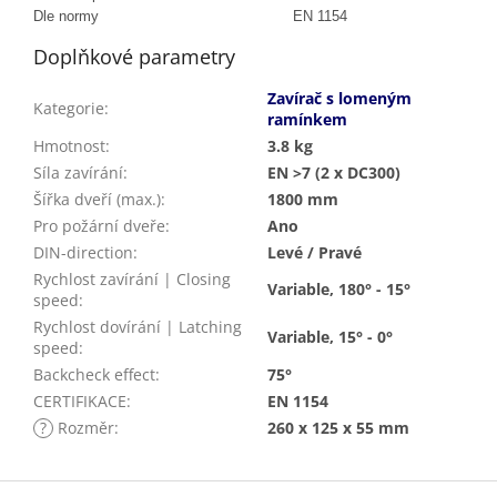
Dle normy
EN 1154
Doplňkové parametry
Zavírač s lomeným
Kategorie
:
ramínkem
Hmotnost
:
3.8 kg
Síla zavírání
:
EN >7 (2 x DC300)
Šířka dveří (max.)
:
1800 mm
Pro požární dveře
:
Ano
DIN-direction
:
Levé / Pravé
Rychlost zavírání | Closing
Variable, 180° - 15°
speed
:
Rychlost dovírání | Latching
Variable, 15° - 0°
speed
:
Backcheck effect
:
75°
CERTIFIKACE
:
EN 1154
?
Rozměr
:
260 x 125 x 55 mm
Z