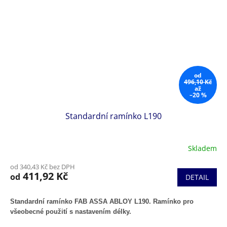
od
496,10 Kč
až
–20 %
Standardní ramínko L190
Skladem
od 340,43 Kč bez DPH
411,92 Kč
od
DETAIL
Standardní ramínko FAB ASSA ABLOY L190. Ramínko pro
všeobecné použití s nastavením délky.