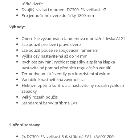
těžké dveře
Dvojitý zavírací moment DC300, EN velikost >7
Pro jednočinné dveře do šířky 1800 mm
Výhody:
Obecně je vyžadována tandemová montážní deska A121
Lze použít pro levé i pravé dveře
Lze použít pouze se spojovacím ramenem
Výška osy nastavitelná až do 14 mm
Rychlost zavírání, rychlost západky a zpětná klapka
nastavitelné pomocí předních regulačních ventilů
Termodynamické ventily pro konzistentní výkon
Variabilně nastavitelná zavírací síla
Efektivní zpětná kontrola a nastavitelný rozsah rychlosti
západky
Velký rozsah použití
Standardní barvy: stříbrná EV1
S
ložení sestavy
:
2x DC300, EN velikost 3-6, stříbrná EV1 - (AA001206)