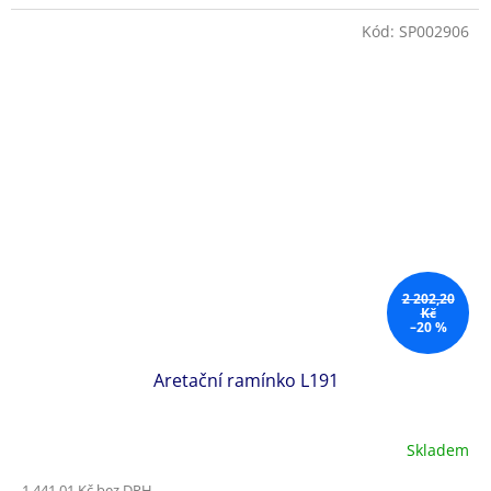
Kód:
SP002906
2 202,20
Kč
–20 %
Aretační ramínko L191
Skladem
1 441,01 Kč bez DPH