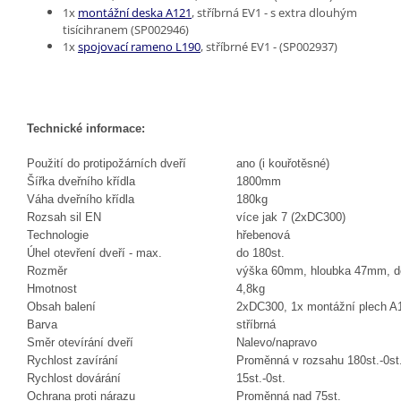
1x
montážní deska A121
, stříbrná EV1 - s extra dlouhým
tisícihranem (SP002946)
1x
spojovací rameno L190
, stříbrné EV1 - (SP002937)
Technické informace:
Použití do protipožárních dveří
ano (i kouřotěsné)
Šířka dveřního křídla
1800mm
Váha dveřního křídla
180kg
Rozsah sil EN
více jak 7 (2xDC300)
Technologie
hřebenová
Úhel otevření dveří - max.
do 180st.
Rozměr
výška 60mm, hloubka 47mm, 
Hmotnost
4,8kg
Obsah balení
2xDC300, 1x montážní plech A1
Barva
stříbrná
Směr otevírání dveří
Nalevo/napravo
Rychlost zavírání
Proměnná v rozsahu 180st.-0st
Rychlost dovárání
15st.-0st.
Ochrana proti nárazu
Proměnná nad 75st.