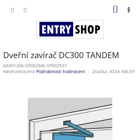
Přejít
NÁKUP
na
obsah
KOŠÍK
Dveřní zavírač DC300 TANDEM
AA001206-SP002946-SP002937
Průměrné
Neohodnoceno
Podrobnosti hodnocení
Značka:
ASSA ABLOY
hodnocení
produktu
je
0,0
z
5
hvězdiček.