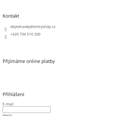
á
p
a
Kontakt
t
í
objednavky
@
entryshop.cz
+420 734 510 200
Přijímáme online platby
Přihlášení
E-mail
Heslo