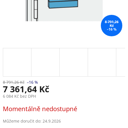
8 791,26
Kč
–16 %
8 791,26 Kč
–16 %
7 361,64 Kč
6 084 Kč bez DPH
Měrná
Momentálně nedostupné
cena:
Můžeme doručit do:
24.9.2026