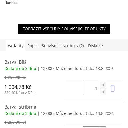
funkce.
ZOBRAZIT VŠECHNY SOUVISEJÍCÍ PRODUKTY
Varianty
Popis
Související soubory (2)
Diskuze
Barva: Bílá
Dodání do 3 dnů
| 128887
Můžeme doručit do:
13.8.2026
1 255,98 Kč
Do 
1 004,78 Kč
830,40 Kč bez DPH
Barva: stříbrná
Dodání do 3 dnů
| 128885
Můžeme doručit do:
13.8.2026
1 255,98 Kč