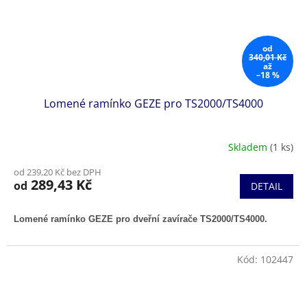
od
340,01 Kč
až
–18 %
Lomené ramínko GEZE pro TS2000/TS4000
Skladem
(1 ks)
od 239,20 Kč bez DPH
289,43 Kč
od
DETAIL
Lomené ramínko GEZE pro dveřní zavírače TS2000/TS4000.
Kód:
102447