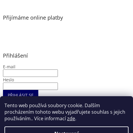
Přijímáme online platby
Přihlášení
E-mail
Heslo
PŘIHLÁSIT SE
Nová registrace
Zapomenuté heslo
Tento web používá soubory cookie. Dalším
procházením tohoto webu vyjadřujete souhlas s jejich
používáním.. Více informací
zde
.
Vytvořil Shoptet