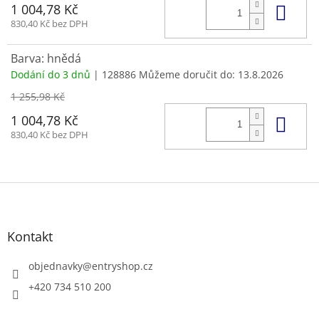
Do 
1 004,78 Kč
830,40 Kč bez DPH
Barva: hnědá
Dodání do 3 dnů
| 128886
Můžeme doručit do:
13.8.2026
1 255,98 Kč
Do 
1 004,78 Kč
830,40 Kč bez DPH
Z
á
p
a
Kontakt
t
í
objednavky
@
entryshop.cz
+420 734 510 200