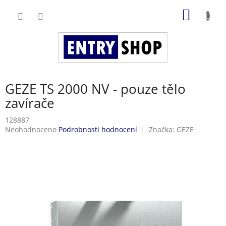
Přejít
NÁKUP
na
obsah
KOŠÍK
GEZE TS 2000 NV - pouze tělo
zavírače
128887
Průměrné
Neohodnoceno
Podrobnosti hodnocení
Značka:
GEZE
hodnocení
produktu
je
0,0
z
5
hvězdiček.