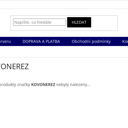
HLEDAT
rveru
DOPRAVA A PLATBA
Obchodní podmínky
Ko
VONEREZ
produkty značky
KOVONEREZ
nebyly nalezeny...