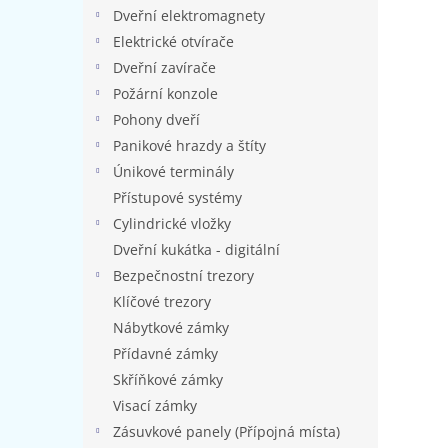
n
Dveřní elektromagnety
e
Elektrické otvírače
l
Dveřní zavírače
Požární konzole
Pohony dveří
Panikové hrazdy a štíty
Únikové terminály
Přístupové systémy
Cylindrické vložky
Dveřní kukátka - digitální
Bezpečnostní trezory
Klíčové trezory
Nábytkové zámky
Přídavné zámky
Skříňkové zámky
Visací zámky
Zásuvkové panely (Přípojná místa)