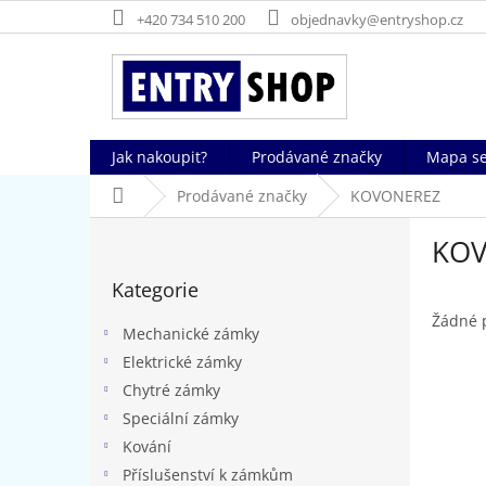
Přejít
+420 734 510 200
objednavky@entryshop.cz
na
obsah
Jak nakoupit?
Prodávané značky
Mapa se
Domů
Prodávané značky
KOVONEREZ
P
KO
o
Přeskočit
s
Kategorie
kategorie
t
r
Žádné 
Mechanické zámky
a
Elektrické zámky
n
Chytré zámky
n
í
Speciální zámky
p
Kování
a
Příslušenství k zámkům