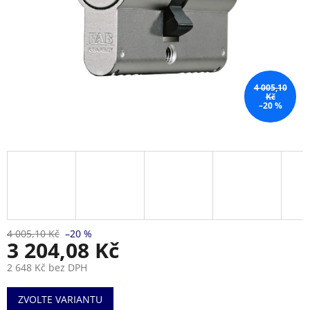
4 005,10
Kč
–20 %
4 005,10 Kč
–20 %
3 204,08 Kč
2 648 Kč bez DPH
Měrná
ZVOLTE VARIANTU
cena: