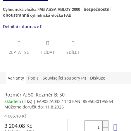
bezpečnostní
Cylindrická vložka FAB ASSA ABLOY 2000 -
oboustranná
cylindrická vložka FAB
Detailní informace
ZEPTAT SE
HLÍDAT
SDÍLET
Varianty
Popis
Související soubory (4)
Diskuze
Rozměr A: 50, Rozměr B: 50
Skladem
(2 ks)
| FA9022A032.1140
EAN:
8595030195564
Můžeme doručit do:
11.8.2026
4 005,10 Kč
Do 
3 204,08 Kč