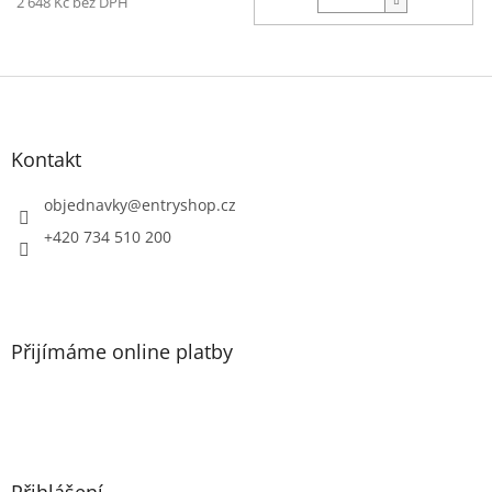
2 648 Kč bez DPH
Z
á
p
a
Kontakt
t
í
objednavky
@
entryshop.cz
+420 734 510 200
Přijímáme online platby