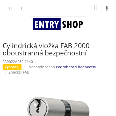
Přejít
NÁKUP
na
obsah
KOŠÍK
Cylindrická vložka FAB 2000
oboustranná bezpečnostní
FA9022A032.1140
Průměrné
Neohodnoceno
Podrobnosti hodnocení
Výprodej
hodnocení
Značka:
FAB
produktu
je
0,0
z
5
hvězdiček.