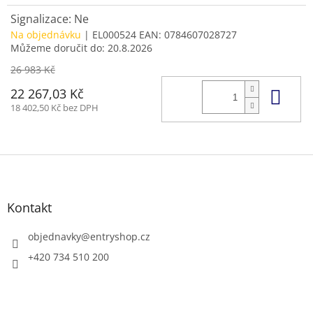
Signalizace: Ne
Na objednávku
| EL000524
EAN:
0784607028727
Můžeme doručit do:
20.8.2026
26 983 Kč
Do 
22 267,03 Kč
18 402,50 Kč bez DPH
Z
á
p
a
Kontakt
t
í
objednavky
@
entryshop.cz
+420 734 510 200