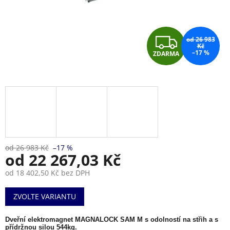
Z
od 26 983
Kč
–17 %
ZDARMA
D
A
R
M
A
od 26 983 Kč
–17 %
od
22 267,03 Kč
od
18 402,50 Kč
bez DPH
Měrná
ZVOLTE VARIANTU
cena:
Dveřní elektromagnet MAGNALOCK SAM M s odolností na střih a s
přídržnou silou 544kg.