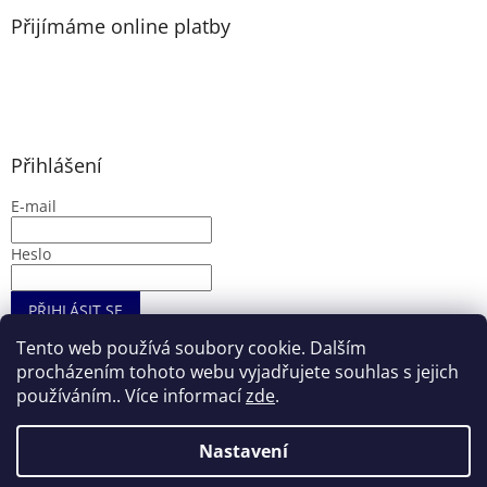
Přijímáme online platby
Přihlášení
E-mail
Heslo
PŘIHLÁSIT SE
Nová registrace
Zapomenuté heslo
Tento web používá soubory cookie. Dalším
procházením tohoto webu vyjadřujete souhlas s jejich
používáním.. Více informací
zde
.
Vytvořil Shoptet
Nastavení