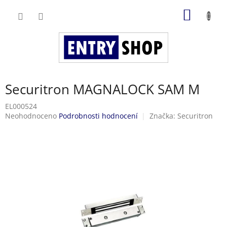
Přejít
NÁKUP
na
obsah
KOŠÍK
Securitron MAGNALOCK SAM M
EL000524
Průměrné
Neohodnoceno
Podrobnosti hodnocení
Značka:
Securitron
hodnocení
produktu
je
0,0
z
5
hvězdiček.