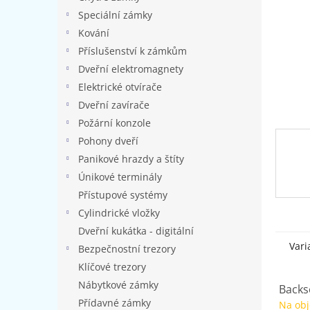
n
Speciální zámky
e
l
Kování
Příslušenství k zámkům
Dveřní elektromagnety
Elektrické otvírače
Dveřní zavírače
Požární konzole
Pohony dveří
Panikové hrazdy a štíty
Únikové terminály
Přístupové systémy
Cylindrické vložky
Dveřní kukátka - digitální
Vari
Bezpečnostní trezory
Klíčové trezory
Nábytkové zámky
Backse
Přídavné zámky
Na ob