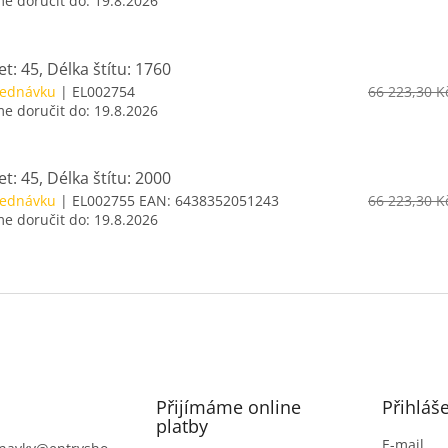
 doručit do:
19.8.2026
t: 45, Délka štítu: 1760
jednávku
| EL002754
66 223,30 K
 doručit do:
19.8.2026
t: 45, Délka štítu: 2000
jednávku
| EL002755
EAN:
6438352051243
66 223,30 K
 doručit do:
19.8.2026
Přijímáme online
Přihláš
platby
E-mail