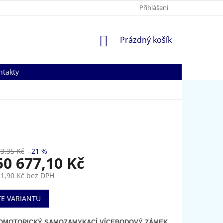
Přihlášení
NÁKUPNÍ
Prázdný košík
KOŠÍK
ntakty
3,35 Kč
–21 %
50 677,10 Kč
1,90 Kč
bez DPH
TE VARIANTU
OMOTORICKÝ SAMOZAMYKACÍ VÍCEBODOVÝ ZÁMEK