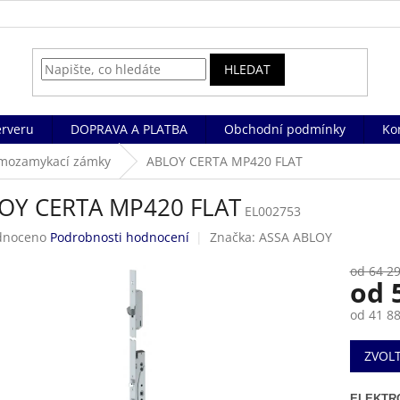
HLEDAT
rveru
DOPRAVA A PLATBA
Obchodní podmínky
Ko
amozamykací zámky
ABLOY CERTA MP420 FLAT
OY CERTA MP420 FLAT
EL002753
né
dnoceno
Podrobnosti hodnocení
Značka:
ASSA ABLOY
ení
tu
od 64 29
od
od
41 88
Měrná
ek.
ZVOL
cena:
ELEKTR