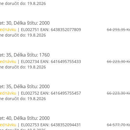
 doručit do:
19.8.2026
t: 30, Délka štítu: 2000
jednávku
| EL002751
EAN:
6438352077809
64 293,35 K
 doručit do:
19.8.2026
t: 35, Délka štítu: 1760
jednávku
| EL002734
EAN:
6416495755433
66 223,30 K
 doručit do:
19.8.2026
t: 35, Délka štítu: 2000
jednávku
| EL002752
EAN:
6416495755457
66 223,30 K
 doručit do:
19.8.2026
t: 40, Délka štítu: 2000
jednávku
| EL002753
EAN:
6438352094431
64 577,70 K