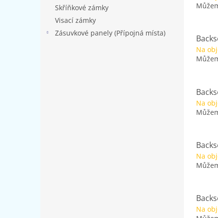
Můžeme
Skříňkové zámky
Visací zámky
Zásuvkové panely (Přípojná místa)
Backse
Na ob
Můžeme
Backse
Na ob
Můžeme
Backse
Na ob
Můžeme
Backse
Na ob