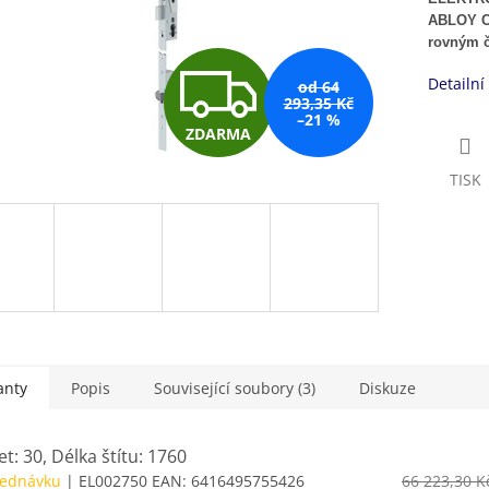
ABLOY CE
rovným č
Z
Detailní
od 64
293,35 Kč
–21 %
ZDARMA
D
TISK
A
R
M
anty
Popis
Související soubory (3)
Diskuze
A
t: 30, Délka štítu: 1760
jednávku
| EL002750
EAN:
6416495755426
66 223,30 K