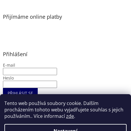
Přijímáme online platby
Přihlášení
E-mail
Heslo
PŘIHLÁSIT SE
Nová registrace
Zapomenuté heslo
Tento web používá soubory cookie. Dalším
procházením tohoto webu vyjadřujete souhlas s jejich
používáním.. Více informací
zde
.
Vytvořil Shoptet