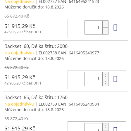
Na objednávku
| EL002757
EAN:
6416495241523
Můžeme doručit do:
18.8.2026
65 872,40 Kč
Do 
51 915,29 Kč
42 905,20 Kč bez DPH
Backset: 60, Délka štítu: 2000
Na objednávku
| EL002758
EAN:
6416495240977
Můžeme doručit do:
18.8.2026
65 872,40 Kč
Do 
51 915,29 Kč
42 905,20 Kč bez DPH
Backset: 65, Délka štítu: 1760
Na objednávku
| EL002759
EAN:
6416495240984
Můžeme doručit do:
18.8.2026
65 872,40 Kč
Do 
51 915,29 Kč