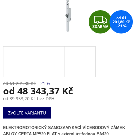
Z
od 61
201,80 Kč
–21 %
ZDARMA
D
A
R
M
A
od 61 201,80 Kč
–21 %
od
48 343,37 Kč
od
39 953,20 Kč
bez DPH
Měrná
ZVOLTE VARIANTU
cena:
ELEKTROMOTORICKÝ SAMOZAMYKACÍ VÍCEBODOVÝ ZÁMEK
ABLOY CERTA MP520 FLAT s externí ústřednou EA420.