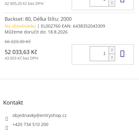
42 905,20 Kč bez DPH
Backset: 80, Délka štítu: 2000
Na objednávku
| EL002760
EAN:
6438352043309
Můžeme doručit do:
18.8.2026
66 223,30 Kč
Do 
52 033,63 Kč
43 003 Kč bez DPH
Z
á
p
a
Kontakt
t
í
objednavky
@
entryshop.cz
+420 734 510 200