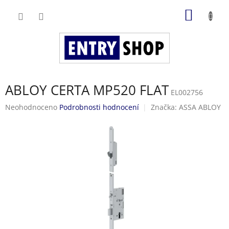
Přejít
NÁKUP
na
obsah
KOŠÍK
ABLOY CERTA MP520 FLAT
EL002756
Průměrné
Neohodnoceno
Podrobnosti hodnocení
Značka:
ASSA ABLOY
hodnocení
produktu
je
0,0
z
5
hvězdiček.