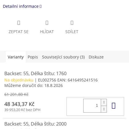
Detailní informace
ZEPTAT SE
HLÍDAT
SDÍLET
Varianty
Popis
Související soubory (3)
Diskuze
Backset: 55, Délka štítu: 1760
Na objednávku
| EL002756
EAN:
6416495241516
Můžeme doručit do:
18.8.2026
61 201,80 Kč
Do 
48 343,37 Kč
39 953,20 Kč bez DPH
Backset: 55, Délka štítu: 2000