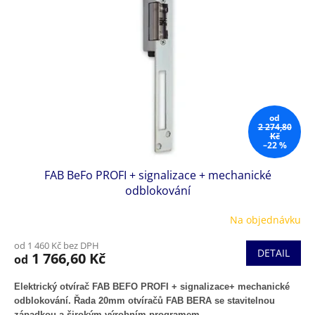
od
2 274,80
Kč
–22 %
FAB BeFo PROFI + signalizace + mechanické
odblokování
Na objednávku
od 1 460 Kč bez DPH
DETAIL
1 766,60 Kč
od
Elektrický otvírač FAB BEFO PROFI + signalizace+ mechanické
odblokování. Řada 20mm otvíračů FAB BERA se stavitelnou
západkou a širokým výrobním programem.