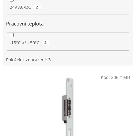
24V AC/DC
2
Pracovní teplota
-15°C až +50°C
2
Položek k zobrazení:
3
V
Kód:
20621MB
ý
p
i
s
p
r
o
d
u