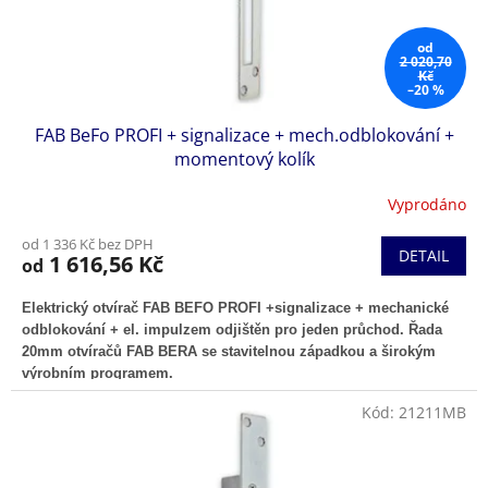
k
t
od
ů
2 020,70
Kč
–20 %
FAB BeFo PROFI + signalizace + mech.odblokování +
momentový kolík
Vyprodáno
od 1 336 Kč bez DPH
DETAIL
1 616,56 Kč
od
Elektrický otvírač FAB BEFO PROFI +signalizace + mechanické
odblokování + el. impulzem odjištěn pro jeden průchod. Řada
20mm otvíračů FAB BERA se stavitelnou západkou a širokým
výrobním programem.
Kód:
21211MB