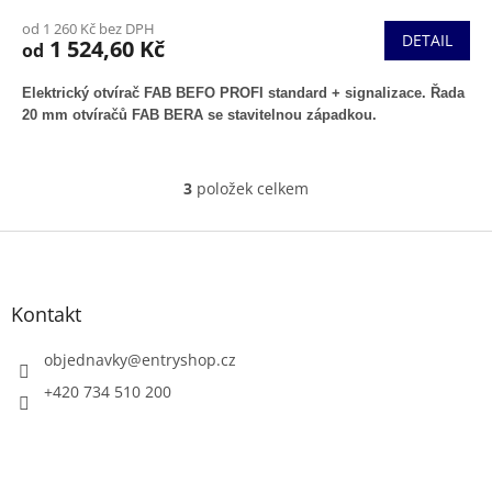
od 1 260 Kč bez DPH
DETAIL
1 524,60 Kč
od
Elektrický otvírač FAB BEFO PROFI standard + signalizace. Ř
ada
20 mm otvíračů FAB BERA se stavitelnou západkou.
3
položek celkem
O
v
l
Z
á
á
d
p
a
a
Kontakt
c
t
í
í
objednavky
@
entryshop.cz
p
r
+420 734 510 200
v
k
y
v
ý