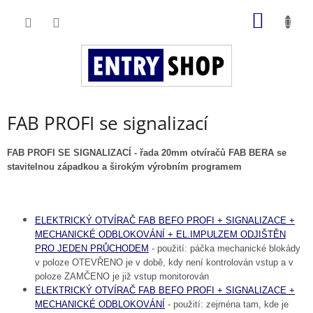
Přejít
NÁKUP
na
obsah
KOŠÍK
FAB PROFI se signalizací
FAB PROFI SE SIGNALIZACÍ - řada 20mm otvíračů FAB BERA se
stavitelnou západkou a širokým výrobním programem
ELEKTRICKÝ OTVÍRAČ FAB BEFO PROFI + SIGNALIZACE +
MECHANICKÉ ODBLOKOVÁNÍ + EL.IMPULZEM ODJIŠTĚN
PRO JEDEN PRŮCHODEM
- použití: páčka mechanické blokády
v poloze OTEVŘENO je v době, kdy není kontrolován vstup a v
poloze ZAMČENO je již vstup monitorován
ELEKTRICKÝ OTVÍRAČ FAB BEFO PROFI + SIGNALIZACE +
MECHANICKÉ ODBLOKOVÁNÍ
- použití: zejména tam, kde je