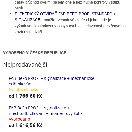
častý průchod dveřmi během dne a bez nutné kontroly vstupu
osob
ELEKTRICKÝ OTVÍRAČ FAB BEFO PROFI STANDARD +
SIGNALIZACE
- použití: vchodové dveře objektů, kde je
vyžadován kontrolovaný pohyb osob a sledovanost otevřených a
zavřených dveří
VYROBENO V ČESKÉ REPUBLICE
Nejprodávanější
FAB BeFo PROFI + signalizace + mechanické
odblokování
Na objednávku
1 766,60 Kč
od
FAB BeFo PROFI + signalizace +
mech.odblokování + momentový kolík
Vyprodáno
1 616,56 Kč
od