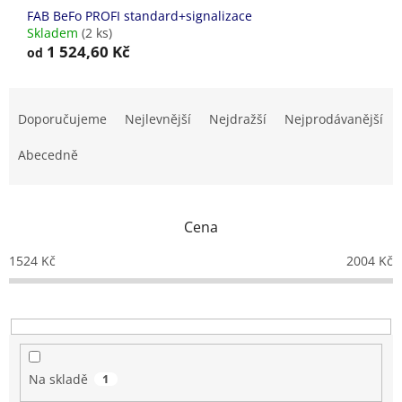
FAB BeFo PROFI standard+signalizace
Skladem
(2 ks)
1 524,60 Kč
od
Ř
a
Doporučujeme
Nejlevnější
Nejdražší
Nejprodávanější
z
e
Abecedně
n
í
p
Cena
r
o
1524
Kč
2004
Kč
d
u
k
t
ů
Na skladě
1