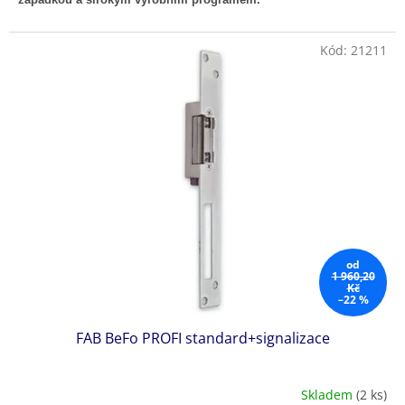
Kód:
21211
od
1 960,20
Kč
–22 %
FAB BeFo PROFI standard+signalizace
Skladem
(2 ks)