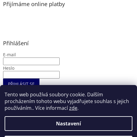
Přijímáme online platby
p
i
s
u
Přihlášení
E-mail
Heslo
PŘIHLÁSIT SE
Nová registrace
Zapomenuté heslo
Tento web používá soubory cookie. Dalším
procházením tohoto webu vyjadřujete souhlas s jejich
používáním.. Více informací
zde
.
Vytvořil Shoptet
Nastavení