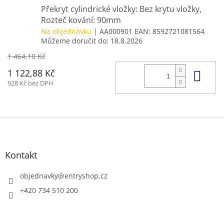
Překryt cylindrické vložky: Bez krytu vložky,
Rozteč kování: 90mm
Na objednávku
| AA000901
EAN:
8592721081564
Můžeme doručit do:
18.8.2026
1 464,10 Kč
Do 
1 122,88 Kč
928 Kč bez DPH
Z
á
p
a
Kontakt
t
í
objednavky
@
entryshop.cz
+420 734 510 200