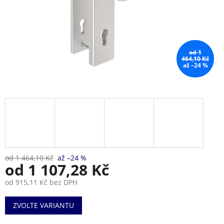
od 1
464,10 Kč
až –24 %
od 1 464,10 Kč
až –24 %
od
1 107,28 Kč
od
915,11 Kč
bez DPH
Měrná
ZVOLTE VARIANTU
cena: