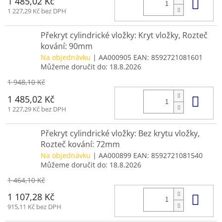
Do 
1 485,02 Kč
1 227,29 Kč bez DPH
Překryt cylindrické vložky: Kryt vložky, Rozteč
kování: 90mm
Na objednávku
| AA000905
EAN:
8592721081601
Můžeme doručit do:
18.8.2026
1 948,10 Kč
Do 
1 485,02 Kč
1 227,29 Kč bez DPH
Překryt cylindrické vložky: Bez krytu vložky,
Rozteč kování: 72mm
Na objednávku
| AA000899
EAN:
8592721081540
Můžeme doručit do:
18.8.2026
1 464,10 Kč
Do 
1 107,28 Kč
915,11 Kč bez DPH