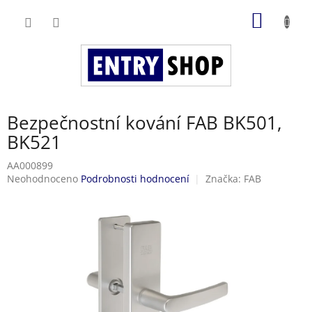
Přejít
NÁKUP
na
obsah
KOŠÍK
Bezpečnostní kování FAB BK501,
BK521
AA000899
Průměrné
Neohodnoceno
Podrobnosti hodnocení
Značka:
FAB
hodnocení
produktu
je
0,0
z
5
hvězdiček.