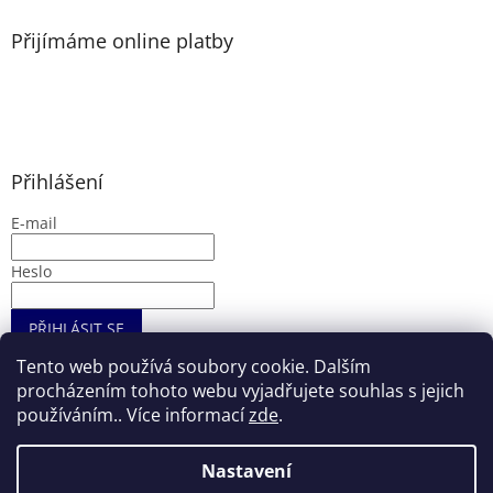
Přijímáme online platby
Přihlášení
E-mail
Heslo
PŘIHLÁSIT SE
Nová registrace
Zapomenuté heslo
Tento web používá soubory cookie. Dalším
procházením tohoto webu vyjadřujete souhlas s jejich
používáním.. Více informací
zde
.
Vytvořil Shoptet
Nastavení