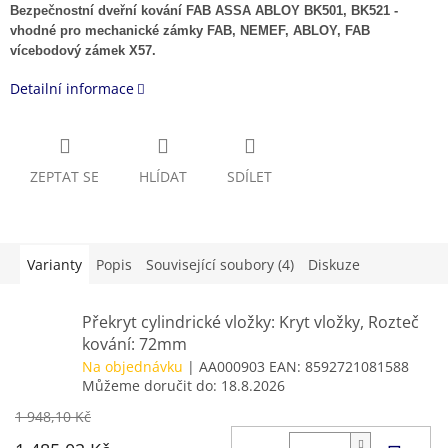
Bezpečnostní dveřní kování FAB ASSA ABLOY BK501, BK521 -
vhodné pro mechanické zámky FAB, NEMEF, ABLOY, FAB
vícebodový zámek X57.
Detailní informace
ZEPTAT SE
HLÍDAT
SDÍLET
Varianty
Popis
Související soubory (4)
Diskuze
Překryt cylindrické vložky: Kryt vložky, Rozteč
kování: 72mm
Na objednávku
| AA000903
EAN:
8592721081588
Můžeme doručit do:
18.8.2026
1 948,10 Kč