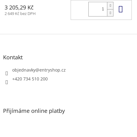
Do 
3 205,29 Kč
2 649 Kč bez DPH
Z
á
p
a
Kontakt
t
í
objednavky
@
entryshop.cz
+420 734 510 200
Přijímáme online platby