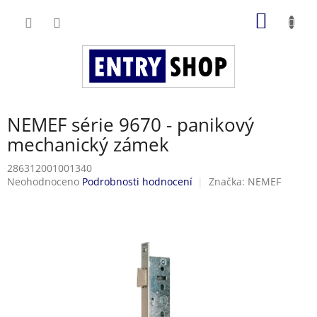
Přejít
NÁKUP
na
obsah
KOŠÍK
NEMEF série 9670 - panikový
mechanický zámek
286312001001340
Průměrné
Neohodnoceno
Podrobnosti hodnocení
Značka:
NEMEF
hodnocení
produktu
je
0,0
z
5
hvězdiček.