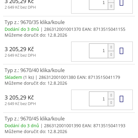
Do 
3 205,29 Kč
2 649 Kč bez DPH
Typ z.: 9670/35 klika/koule
Dodání do 3 dnů
| 286312001001370
EAN:
8713515041155
Můžeme doručit do:
12.8.2026
Do 
3 205,29 Kč
2 649 Kč bez DPH
Typ z.: 9670/40 klika/koule
Skladem
(1 ks)
| 286312001001380
EAN:
8713515041179
Můžeme doručit do:
12.8.2026
Do 
3 205,29 Kč
2 649 Kč bez DPH
Typ z.: 9670/45 klika/koule
Dodání do 3 dnů
| 286312001001390
EAN:
8713515041193
Můžeme doručit do:
12.8.2026