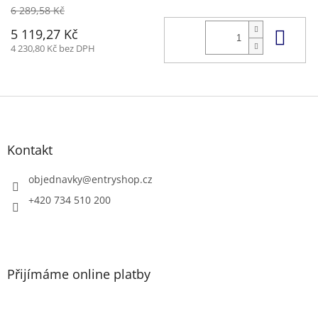
6 289,58 Kč
Do 
5 119,27 Kč
4 230,80 Kč bez DPH
Z
á
p
a
Kontakt
t
í
objednavky
@
entryshop.cz
+420 734 510 200
Přijímáme online platby