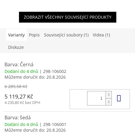
ZOBRAZIT VŠECHNY SOUVISEJÍCÍ PRODUKTY
Varianty
Popis
Související soubory (1)
Videa (1)
Diskuze
Barva: Černá
Dodání do 4 dnů
| 298-106002
Můžeme doručit do:
20.8.2026
6 289,58 Kč
Do 
5 119,27 Kč
4 230,80 Kč bez DPH
Barva: šedá
Dodání do 4 dnů
| 298-106001
Můžeme doručit do:
20.8.2026