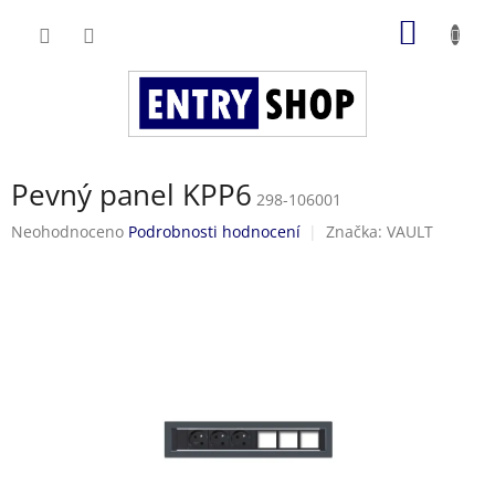
Přejít
NÁKUP
na
obsah
KOŠÍK
Pevný panel KPP6
298-106001
Průměrné
Neohodnoceno
Podrobnosti hodnocení
Značka:
VAULT
hodnocení
produktu
je
0,0
z
5
hvězdiček.