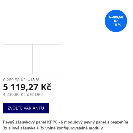
6 289,58
Kč
–18 %
6 289,58 Kč
–18 %
5 119,27 Kč
4 230,80 Kč bez DPH
Měrná
ZVOLTE VARIANTU
cena:
Pevný zásuvkový panel KPP6 - 6 modulový pevný panel s osazením
3x silová zásuvka + 3x volně konfigurovatelné moduly.