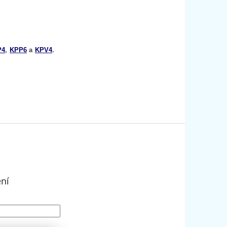
P4
,
KPP6
a
KPV4
.
ení