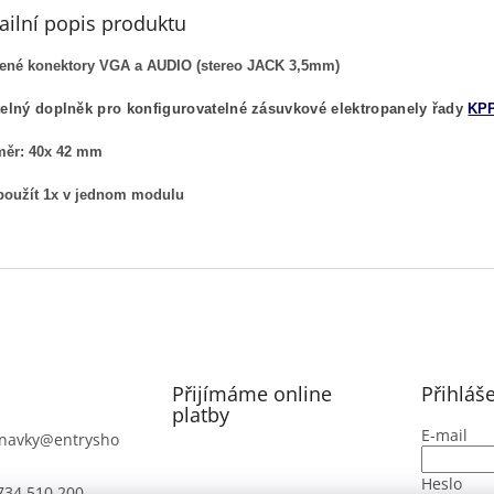
ailní popis produktu
ené konektory VGA a AUDIO (stereo JACK 3,5mm)
telný doplněk pro konfigurovatelné zásuvkové elektropanely řady
KP
ěr: 40x 42 mm
použít 1x v jednom modulu
Přijímáme online
Přihláš
platby
E-mail
navky
@
entrysho
Heslo
734 510 200