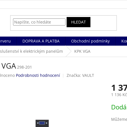
HLEDAT
rveru
DOPRAVA A PLATBA
Obchodní podmínky
Ko
íslušenství k elektrickým panelům
KPK VGA
 VGA
298-201
né
dnoceno
Podrobnosti hodnocení
Značka:
VAULT
ení
1 3
tu
1 136 K
Měrná
Dodá
cena:
ek.
Můžeme 