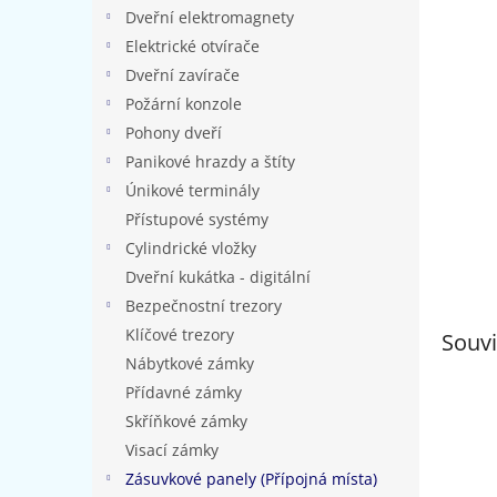
n
Dveřní elektromagnety
e
Elektrické otvírače
l
Dveřní zavírače
Požární konzole
Pohony dveří
Panikové hrazdy a štíty
Únikové terminály
Přístupové systémy
Cylindrické vložky
Dveřní kukátka - digitální
Bezpečnostní trezory
Klíčové trezory
Souvi
Nábytkové zámky
Přídavné zámky
Skříňkové zámky
Visací zámky
Zásuvkové panely (Přípojná místa)