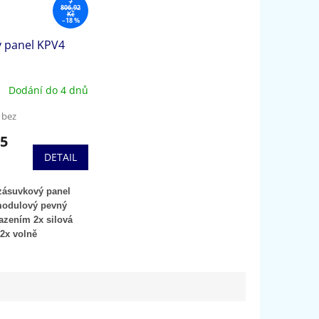
7
806,92
Kč
–18 %
 panel KPV4
Dodání do 4 dnů
 bez
85
DETAIL
zásuvkový panel
modulový pevný
azením 2x silová
2x volně
atelné moduly.