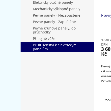
Elektricky otočné panely
Mechanicky výklopné panely
Pevn
Pevné panely - Nezapuštěné
Pevné panely - Zapuštěné
Pevné kruhové panely, do
průchodky
Přípojné věže
3 048,
DPH
Příslušenství k elektrickým
3 68
panelům
Kč
Pevný
- 4 mo
osazen
2x vol
modul
Popi