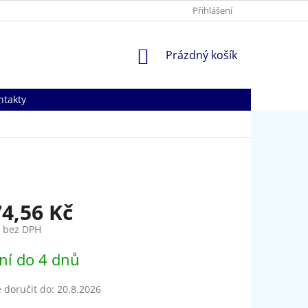
Přihlášení
NÁKUPNÍ
Prázdný košík
KOŠÍK
ntakty
74,56 Kč
č bez DPH
ní do 4 dnů
doručit do:
20.8.2026