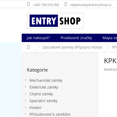
Přejít
+420 734 510 200
objednavky@entryshop.cz
na
obsah
Jak nakoupit?
Prodávané značky
Mapa se
Domů
Zásuvkové panely (Přípojná místa)
Př
P
KPK
o
Přeskočit
s
Kategorie
Průměr
Neoho
kategorie
t
hodnoc
r
produk
Mechanické zámky
a
je
Elektrické zámky
n
0,0
Chytré zámky
z
n
5
í
Speciální zámky
hvězdič
p
Kování
a
Příslušenství k zámkům