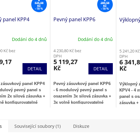
4
6
535,08
289,58
Kč
Kč
–18 %
–18 %
ý panel KPP4
Pevný panel KPP6
Výklopný
Dodání do 4 dnů
Dodání do 4 dnů
90 Kč bez
4 230,80 Kč bez
5 241,20 Kč
DPH
DPH
9,17
5 119,27
6 341,
Kč
Kč
DETAIL
DETAIL
 zásuvkový panel KPP4
Pevný zásuvkový panel KPP6
Výklopný 
dulový pevný panel s
- 6 modulový pevný panel s
KPV4 - 4 
ím 2x silová zásuvka +
osazením 3x silová zásuvka +
panel s os
ně konfigurovatelné
3x volně konfigurovatelné
zásuvka + 
y.
moduly.
konfigurov
s
Související soubory (1)
Diskuze