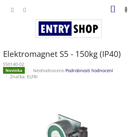
Přejít
NÁKUP
na
obsah
KOŠÍK
Elektromagnet S5 - 150kg (IP40)
S50140-02
Průměrné
Neohodnoceno
Podrobnosti hodnocení
Novinka
hodnocení
Značka:
ELFRI
produktu
je
0,0
z
5
hvězdiček.