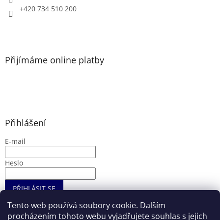
+420 734 510 200
Přijímáme online platby
Přihlášení
E-mail
Heslo
PŘIHLÁSIT SE
Nová registrace
Zapomenuté heslo
Tento web používá soubory cookie. Dalším
procházením tohoto webu vyjadřujete souhlas s jejich