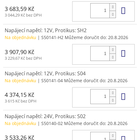
Do 
3 683,59 Kč
3 044,29 Kč bez DPH
Napájecí napětí: 12V, Protikus: SH2
Na objednávku
| S50141-H2
Můžeme doručit do:
20.8.2026
Do 
3 907,90 Kč
3 229,67 Kč bez DPH
Napájecí napětí: 12V, Protikus: S04
Na objednávku
| S50141-04
Můžeme doručit do:
20.8.2026
Do 
4 374,15 Kč
3 615 Kč bez DPH
Napájecí napětí: 24V, Protikus: S02
Na objednávku
| S50140-02
Můžeme doručit do:
20.8.2026
Do 
3 533,26 Kč