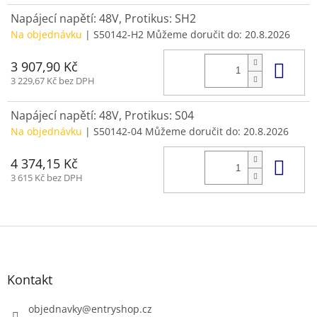
Napájecí napětí: 48V, Protikus: SH2
Na objednávku
| S50142-H2
Můžeme doručit do:
20.8.2026
Do 
3 907,90 Kč
3 229,67 Kč bez DPH
Napájecí napětí: 48V, Protikus: S04
Na objednávku
| S50142-04
Můžeme doručit do:
20.8.2026
Do 
4 374,15 Kč
3 615 Kč bez DPH
Z
á
p
a
Kontakt
t
í
objednavky
@
entryshop.cz