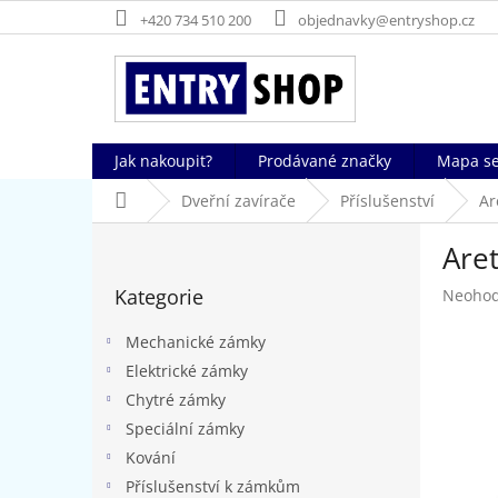
Přejít
+420 734 510 200
objednavky@entryshop.cz
na
obsah
Jak nakoupit?
Prodávané značky
Mapa se
Domů
Dveřní zavírače
Příslušenství
Ar
P
Are
o
Přeskočit
s
Kategorie
Průměr
Neoho
kategorie
t
hodnoc
r
produk
Mechanické zámky
a
je
Elektrické zámky
n
0,0
Chytré zámky
z
n
5
í
Speciální zámky
hvězdič
p
Kování
a
Příslušenství k zámkům