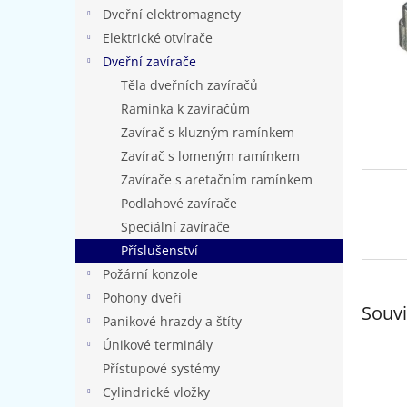
n
Dveřní elektromagnety
e
Elektrické otvírače
l
Dveřní zavírače
Těla dveřních zavíračů
Ramínka k zavíračům
Zavírač s kluzným ramínkem
Zavírač s lomeným ramínkem
Zavírače s aretačním ramínkem
Podlahové zavírače
Speciální zavírače
Příslušenství
Požární konzole
Pohony dveří
Souvi
Panikové hrazdy a štíty
Únikové terminály
Přístupové systémy
Cylindrické vložky