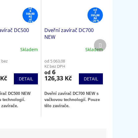
od
od
6
7
158,90
731,90
Kč
Kč
až
–20 %
–21 %
avírač DC500
Dveřní zavírač DC700
NEW
Další
produkt
Skladem
Skladem
č bez
od 5 063,08
Kč bez DPH
6
od
 Kč
126,33 Kč
DETAIL
DETAIL
vírač DC500 NEW
Dveřní zavírač DC700 NEW s
 technologií.
vačkovou technologií. Pouze
 zavírače.
tělo zavírače.