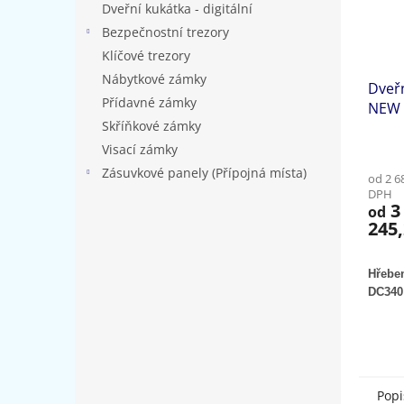
Dveřní kukátka - digitální
Bezpečnostní trezory
Klíčové trezory
Nábytkové zámky
Dveřn
Přídavné zámky
NEW
Skříňkové zámky
Visací zámky
Zásuvkové panely (Přípojná místa)
od 2 6
DPH
3
od
245,
Hřeben
DC340 
Popi