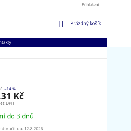
Přihlášení
NÁKUPNÍ
Prázdný košík
KOŠÍK
ntakty
Kč
–14 %
,31 Kč
bez DPH
ní do 3 dnů
doručit do:
12.8.2026