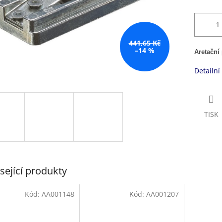
441,65 Kč
–14 %
Aretační
Detailní
TISK
sející produkty
Kód:
AA001148
Kód:
AA001207