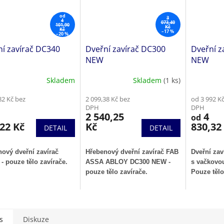
od
3
4
073,40
101,90
Kč
Kč
–17 %
–20 %
í zavírač DC340
Dveřní zavírač DC300
Dveřní z
NEW
NEW
Skladem
Skladem
(1 ks)
82 Kč bez
2 099,38 Kč bez
od 3 992 K
DPH
DPH
2 540,25
4
od
22 Kč
Kč
830,32
DETAIL
DETAIL
ový dveřní zavírač
Hřebenový dveřní zavírač FAB
Dveřní za
- pouze tělo zavírače.
ASSA ABLOY DC300 NEW -
s vačkovou
pouze tělo zavírače.
Pouze tělo
s
Diskuze