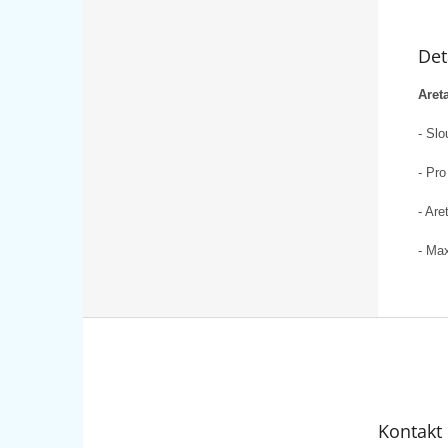
Det
Aret
- Slo
- Pro
- Are
- Ma
Z
á
p
a
t
Kontakt
í