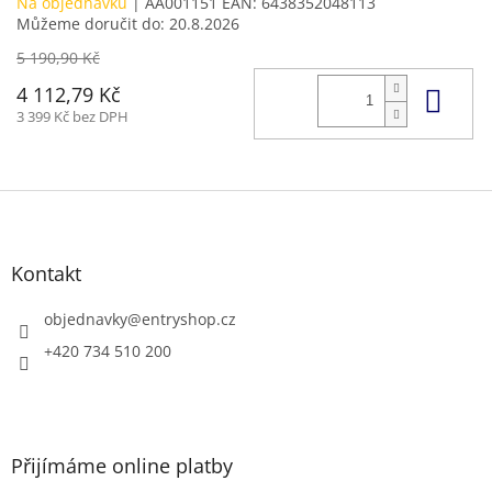
Na objednávku
| AA001151
EAN:
6438352048113
Můžeme doručit do:
20.8.2026
5 190,90 Kč
Do 
4 112,79 Kč
3 399 Kč bez DPH
Z
á
p
a
Kontakt
t
í
objednavky
@
entryshop.cz
+420 734 510 200
Přijímáme online platby