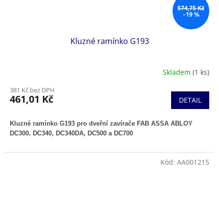
574,75 Kč
–19 %
Kluzné ramínko G193
Skladem
(1 ks)
381 Kč bez DPH
461,01 Kč
DETAIL
Kluzné ramínko G193 pro dveřní zavírače FAB ASSA ABLOY
DC300, DC340, DC340DA, DC500 a DC700
Kód:
AA001215