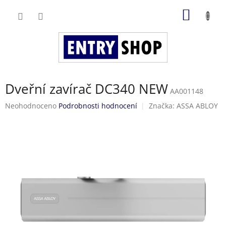
Přejít
NÁKUP
na
obsah
KOŠÍK
Dveřní zavírač DC340 NEW
AA001148
Průměrné
Neohodnoceno
Podrobnosti hodnocení
Značka:
ASSA ABLOY
hodnocení
produktu
je
0,0
z
5
hvězdiček.