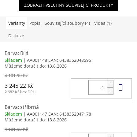
ZOBRAZIT VŠECHNY SOUVISEJÍCÍ PRODUKTY
Varianty
Popis
Související soubory (4)
Videa (1)
Diskuze
Barva: Bílá
Skladem
| AA001148
EAN:
6438352048595
Můžeme doručit do:
13.8.2026
4 101,90 Kč
Do 
3 245,22 Kč
2 682 Kč bez DPH
Barva: stříbrná
Skladem
| AA001147
EAN:
6438352047178
Můžeme doručit do:
13.8.2026
4 101,90 Kč