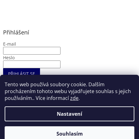
Přihlášení
E-mail
Heslo
PŘIHLÁSIT SE
Nová registrace
Zapomenuté heslo
Tento web používá soubory cookie. Dalším
procházením tohoto webu vyjadřujete souhlas s jejich
používáním.. Více informací
zde
.
Vytvořil Shoptet
Nastavení
Copyright 2026
Entryshop.cz
. Všechna práva vyhrazena.
Souhlasím
Upravit nastavení cookies