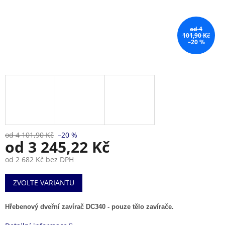
od 4
101,90 Kč
–20 %
od 4 101,90 Kč
–20 %
od
3 245,22 Kč
od
2 682 Kč
bez DPH
Měrná
ZVOLTE VARIANTU
cena:
Hřebenový dveřní zavírač DC340 - pouze tělo zavírače.