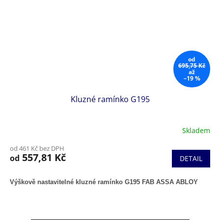
od
695,75 Kč
až
–19 %
Kluzné ramínko G195
Skladem
od 461 Kč bez DPH
557,81 Kč
od
DETAIL
Výškově nastavitelné kluzné ramínko G195 FAB ASSA ABLOY