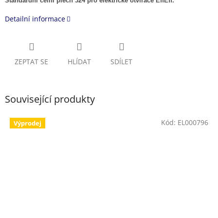
Standardní čelní plech 324 pro elektrické otvírače EffEff.
Detailní informace
ZEPTAT SE
HLÍDAT
SDÍLET
Související produkty
Kód:
EL000796
Výprodej