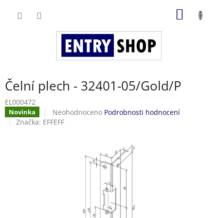
Přejít
NÁKUP
na
obsah
KOŠÍK
Čelní plech - 32401-05/Gold/P
EL000472
Průměrné
Neohodnoceno
Podrobnosti hodnocení
Novinka
hodnocení
Značka:
EFFEFF
produktu
je
0,0
z
5
hvězdiček.