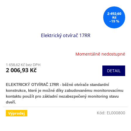
2 492,60
Kč
–19 %
Elektrický otvírač 17RR
Momentálně nedostupné
1 658,62 Kč bez DPH
2 006,93 Kč
DETAIL
ELEKTRICKÝ OTVÍRAČ 17RR - běžné otvírače standardní
konstrukce, které je možné díky zabudovanému monitorovacímu
kontaktu použít pro základní nezabezpečený monitoring stavu
dveří.
Kód:
EL000800
Výprodej