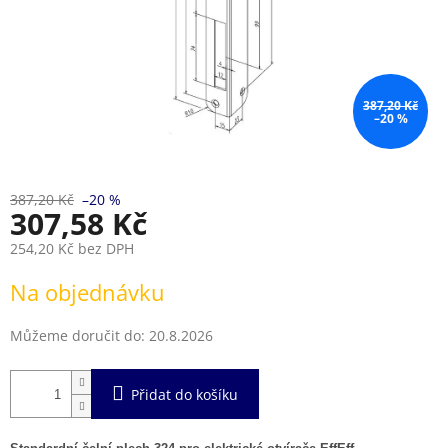
387,20 Kč
–20 %
387,20 Kč
–20 %
307,58 Kč
254,20 Kč bez DPH
Měrná
Na objednávku
cena:
Můžeme doručit do:
20.8.2026
Přidat do košíku