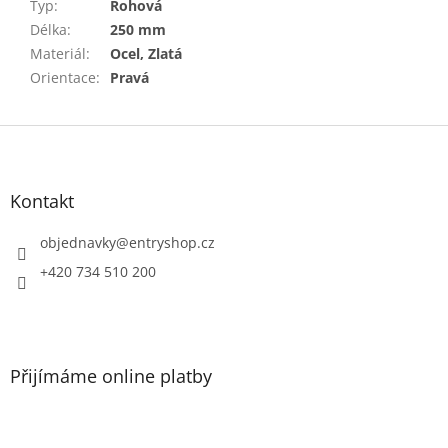
Typ
:
Rohová
Délka
:
250 mm
Materiál
:
Ocel, Zlatá
Orientace
:
Pravá
Z
á
p
a
Kontakt
t
í
objednavky
@
entryshop.cz
+420 734 510 200
Přijímáme online platby