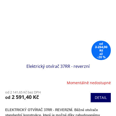
od
3 254,90
Kč
až
–20 %
Elektrický otvírač 37RR - reverzní
Momentálně nedostupné
od 2 141,65 Kč bez DPH
2 591,40 Kč
od
DETAIL
ELEKTRICKÝ OTVÍRAČ 37RR - REVERZNÍ. Běžné otvírače
standardní konstrukce, které je možné díky zabudovanému