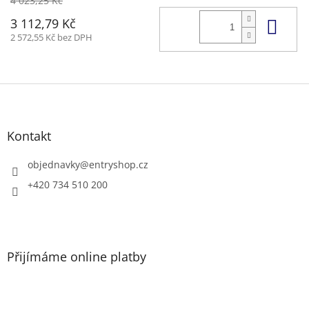
4 023,25 Kč
Do 
3 112,79 Kč
2 572,55 Kč bez DPH
Z
á
p
a
Kontakt
t
í
objednavky
@
entryshop.cz
+420 734 510 200
Přijímáme online platby