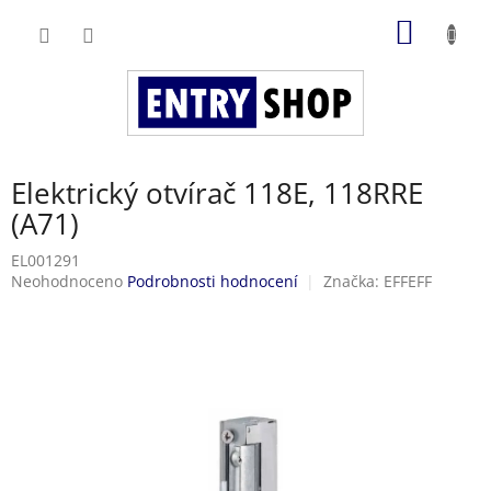
Přejít
NÁKUP
na
obsah
KOŠÍK
Elektrický otvírač 118E, 118RRE
(A71)
EL001291
Průměrné
Neohodnoceno
Podrobnosti hodnocení
Značka:
EFFEFF
hodnocení
produktu
je
0,0
z
5
hvězdiček.