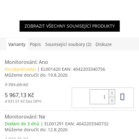
ZOBRAZIT VŠECHNY SOUVISEJÍCÍ PRODUKTY
Varianty
Popis
Související soubory (2)
Diskuze
Monitorování: Ano
Na objednávku
| EL001420
EAN:
4042203340756
Můžeme doručit do:
19.8.2026
7 701,65 Kč
Do 
5 967,13 Kč
4 931,51 Kč bez DPH
Monitorování: Ne
Dodání do 3 dnů
| EL001291
EAN:
4042203340732
Můžeme doručit do:
12.8.2026