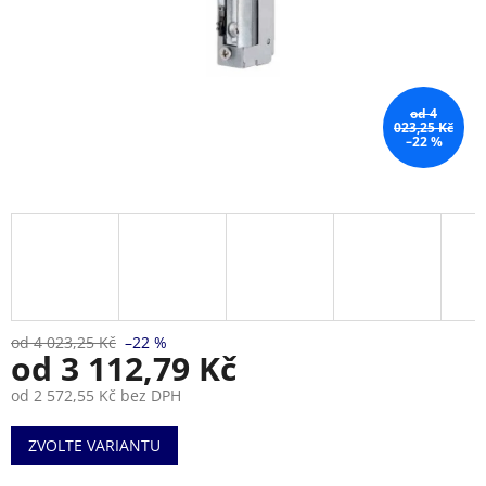
od 4
023,25 Kč
–22 %
od 4 023,25 Kč
–22 %
od
3 112,79 Kč
od
2 572,55 Kč
bez DPH
Měrná
ZVOLTE VARIANTU
cena: