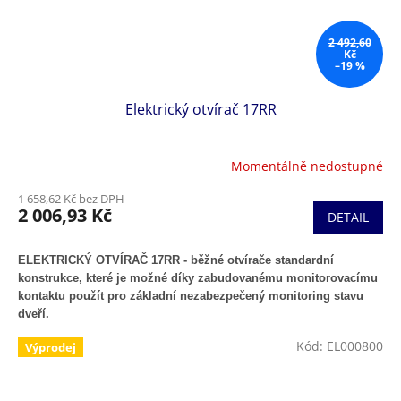
2 492,60
Kč
–19 %
Elektrický otvírač 17RR
Momentálně nedostupné
1 658,62 Kč bez DPH
2 006,93 Kč
DETAIL
ELEKTRICKÝ OTVÍRAČ 17RR - běžné otvírače standardní
konstrukce, které je možné díky zabudovanému monitorovacímu
kontaktu použít pro základní nezabezpečený monitoring stavu
dveří.
Kód:
EL000800
Výprodej