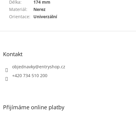
Délka
:
174 mm
Materiál
:
Nerez
Orientace
:
Univerzální
Z
á
p
a
Kontakt
t
í
objednavky
@
entryshop.cz
+420 734 510 200
Přijímáme online platby