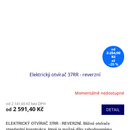
od
3 254,90
Kč
až
–20 %
Elektrický otvírač 37RR - reverzní
Momentálně nedostupné
od 2 141,65 Kč bez DPH
2 591,40 Kč
od
DETAIL
ELEKTRICKÝ OTVÍRAČ 37RR - REVERZNÍ. Běžné otvírače
standardní konstrukce, které je možné díky zabudovanému