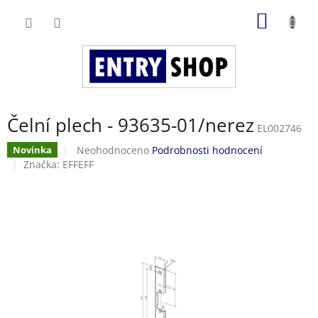
Přejít
NÁKUP
na
obsah
KOŠÍK
Čelní plech - 93635-01/nerez
EL002746
Průměrné
Neohodnoceno
Podrobnosti hodnocení
Novinka
hodnocení
Značka:
EFFEFF
produktu
je
0,0
z
5
hvězdiček.