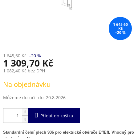
1 645,60
Kč
–20 %
1 645,60 Kč
–20 %
1 309,70 Kč
1 082,40 Kč bez DPH
Měrná
Na objednávku
cena:
Můžeme doručit do:
20.8.2026
Přidat do košíku
Standardní čelní plech 936 pro elektrické otvírače EffEff. Vhodný pro