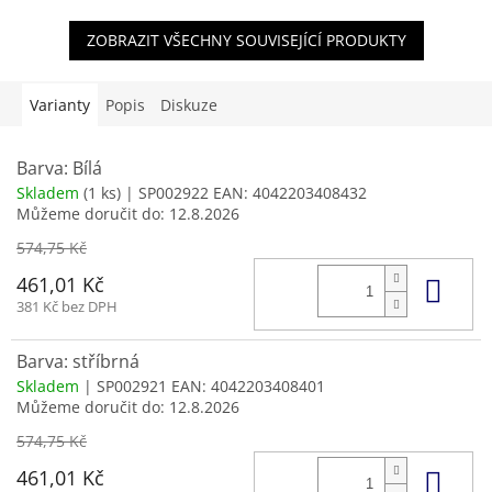
ZOBRAZIT VŠECHNY SOUVISEJÍCÍ PRODUKTY
Varianty
Popis
Diskuze
Barva: Bílá
Skladem
(1 ks)
| SP002922
EAN:
4042203408432
Můžeme doručit do:
12.8.2026
574,75 Kč
Do 
461,01 Kč
381 Kč bez DPH
Barva: stříbrná
Skladem
| SP002921
EAN:
4042203408401
Můžeme doručit do:
12.8.2026
574,75 Kč
Do 
461,01 Kč