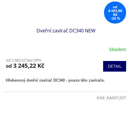
od
4 101,90
Kč
–20 %
Dveřní zavírač DC340 NEW
Skladem
od 2 682 Kč bez DPH
3 245,22 Kč
od
DETAIL
Hřebenový dveřní zavírač DC340 - pouze tělo zavírače.
Kód:
AA001207