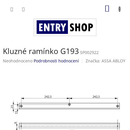
Přejít
NÁKUP
na
obsah
KOŠÍK
Kluzné ramínko G193
SP002922
Průměrné
Neohodnoceno
Podrobnosti hodnocení
Značka:
ASSA ABLOY
hodnocení
produktu
je
0,0
z
5
hvězdiček.