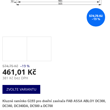
574,75 Kč
–19 %
574,75 Kč
–19 %
461,01 Kč
381 Kč bez DPH
Měrná
ZVOLTE VARIANTU
cena:
Kluzné ramínko G193 pro dveřní zavírače FAB ASSA ABLOY DC300,
DC340, DC340DA, DC500 a DC700