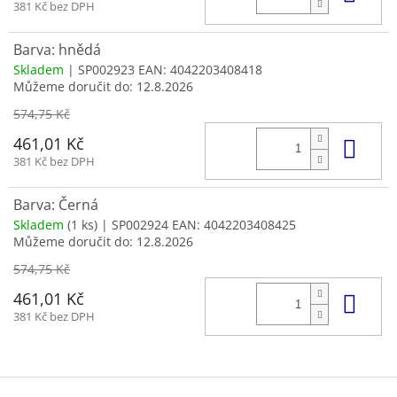
381 Kč bez DPH
Barva: hnědá
Skladem
| SP002923
EAN:
4042203408418
Můžeme doručit do:
12.8.2026
574,75 Kč
Do 
461,01 Kč
381 Kč bez DPH
Barva: Černá
Skladem
(1 ks)
| SP002924
EAN:
4042203408425
Můžeme doručit do:
12.8.2026
574,75 Kč
Do 
461,01 Kč
381 Kč bez DPH
Z