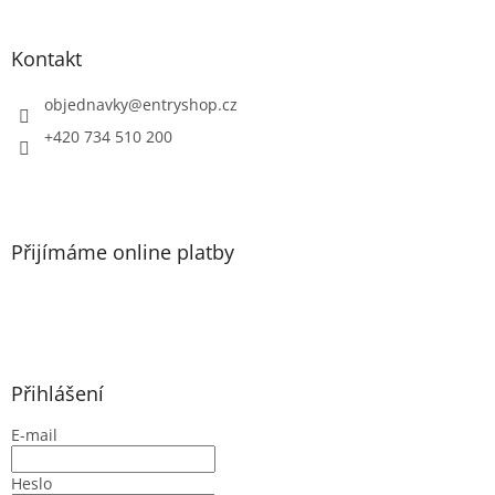
á
p
a
Kontakt
t
í
objednavky
@
entryshop.cz
+420 734 510 200
Přijímáme online platby
Přihlášení
E-mail
Heslo