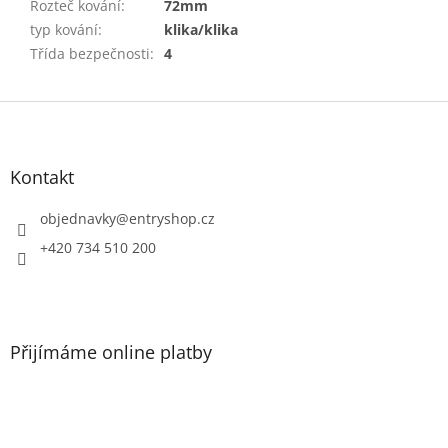
Rozteč kování
:
72mm
typ kování
:
klika/klika
Třída bezpečnosti
:
4
Z
á
p
a
Kontakt
t
í
objednavky
@
entryshop.cz
+420 734 510 200
Přijímáme online platby