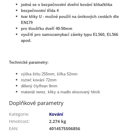
jedná se o bezpečnostní dveřní kování klika/klika
bezpečnostní třída 4
tvar kliky U - možné použít na únikových cestách dle
EN179
pro tloušťku dveří 40-50mm
využití pro samozamykací zámky typu EL560, EL566
apod.
Technické parametry:
výška štítu 255mm, šířka 52mm
rozteč kování 72mm
dělený čtyřhran 9mm
materiál nerez, kliky a madlo eloxovaný hliník
Doplňkové parametry
Kategorie
:
Kování
Hmotnost
:
2.274 kg
EAN
:
4014575506856