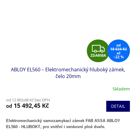
Z
od
18 634 Kč
až
ZDARMA
–22 %
D
ABLOY EL560 – Elektromechanický hluboký zámek,
A
čelo 20mm
R
Skladem
M
od 12 803,68 Kč bez DPH
15 492,45 Kč
od
DETAIL
A
Elektromechanický samozamykací zámek FAB ASSA ABLOY
EL560 - HLUBOKÝ, pro vnitřní i venkovní plné dveře.