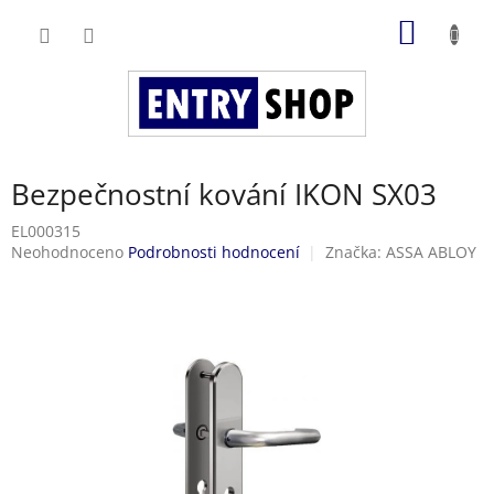
Přejít
NÁKUP
na
obsah
KOŠÍK
Bezpečnostní kování IKON SX03
EL000315
Průměrné
Neohodnoceno
Podrobnosti hodnocení
Značka:
ASSA ABLOY
hodnocení
produktu
je
0,0
z
5
hvězdiček.