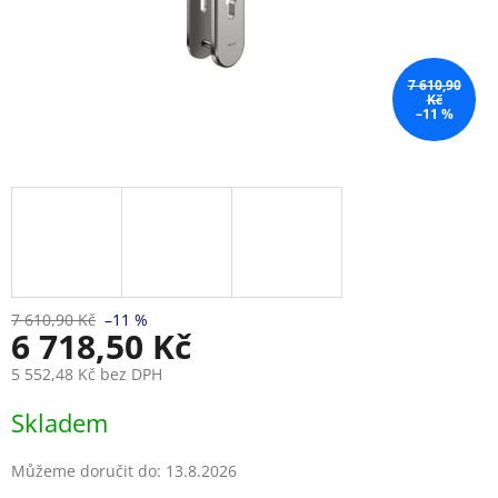
7 610,90
Kč
–11 %
7 610,90 Kč
–11 %
6 718,50 Kč
5 552,48 Kč bez DPH
Měrná
Skladem
cena:
Můžeme doručit do:
13.8.2026