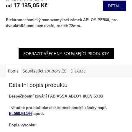
17 135,05 Kč
od
DETAIL
A
Elektromechanický samozamykací zámek ABLOY PE560, pro
dvoukřídlé panikové dveře, rozteč 72mm.
ZOBRAZIT VŠECHNY SOUVISEJÍCÍ PRODUKTY
Popis
Související soubory (3)
Diskuze
Detailní popis produktu
Bezpečnostní kování FAB ASSA ABLOY IKON SX03
- vhodné pro hluboké elektromechanické zámky např.
EL560
,
EL566
apod.
Popis výrobku: