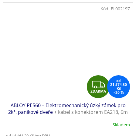
Kód:
EL002197
Z
od
21 574,30
Kč
ZDARMA
–20 %
D
ABLOY PE560 – Elektromechanický úzký zámek pro
A
2kř. panikové dveře
+ kabel s konektorem EA218, 6m
R
Skladem
M
od 14 161,20 Kč bez DPH